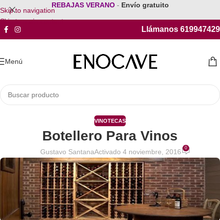
REBAJAS VERANO
-
Envío gratuito
Skip to navigation
Skip to main content
Llámanos 619947429
Menú
VINOTECAS
Botellero Para Vinos
0
Gustavo Santana
Activado 4 noviembre, 2016