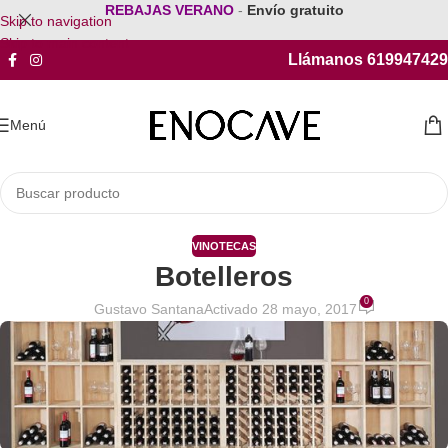
REBAJAS VERANO
-
Envío gratuito
Skip to navigation
Skip to main content
Llámanos 619947429
Menú
VINOTECAS
Botelleros
0
Gustavo Santana
Activado 28 mayo, 2017