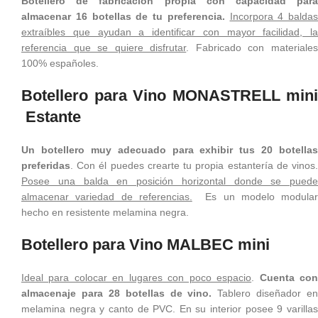
Botellero de fabricación propia con capacidad para
almacenar 16 botellas de tu preferencia.
Incorpora 4 baldas
extraíbles que ayudan a identificar con mayor facilidad, la
referencia que se quiere disfrutar
. Fabricado con materiale
100% españoles.
Botellero para Vino MONASTRELL mini
Estante
Un botellero muy adecuado para exhibir tus 20 botellas
preferidas
. Con él puedes crearte tu propia estantería de vinos.
Posee una balda en posición horizontal donde se puede
almacenar variedad de referencias.
Es un modelo modular
hecho en resistente melamina negra.
Botellero para Vino MALBEC mini
Ideal para colocar en lugares con poco espacio
.
Cuenta co
almacenaje para 28 botellas de vino.
Tablero diseñador en
melamina negra y canto de PVC. En su interior posee 9 varillas