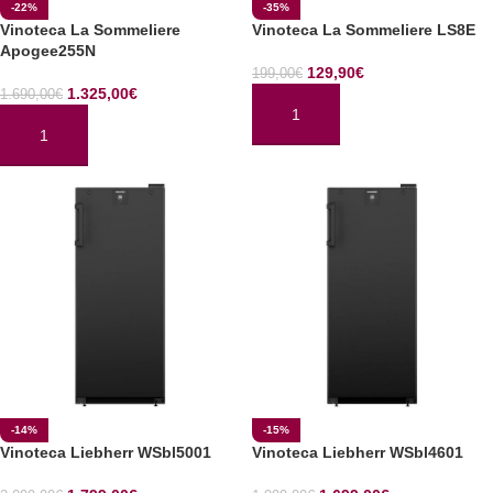
-22%
-35%
Vinoteca La Sommeliere
Vinoteca La Sommeliere LS8E
Apogee255N
129,90
€
199,00
€
1.325,00
€
1.690,00
€
AÑADIR AL CARRITO
AÑADIR AL CARRITO
-14%
-15%
Vinoteca Liebherr WSbl5001
Vinoteca Liebherr WSbl4601