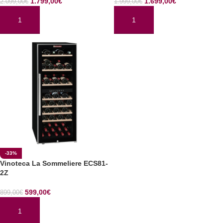
1.799,00
€
1.699,00
€
2.099,00
€
1.999,00
€
AÑADIR AL CARRITO
AÑADIR AL CARRITO
-33%
Vinoteca La Sommeliere ECS81-
2Z
599,00
€
899,00
€
AÑADIR AL CARRITO