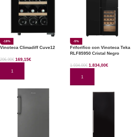
-18%
-5%
Vinoteca Climadiff Cuve12
Friforifico con Vinoteca Teka
RLF85950 Cristal Negro
169,15
€
206,90
€
1.834,00
€
1.934,00
€
AÑADIR AL CARRITO
AÑADIR AL CARRITO