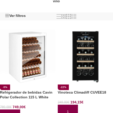
vino
Ver filtros
-5%
-22%
Refrigerador de bebidas Cavin
Vinoteca Climadiff CUVEE18
Polar Collection 115 L White
194,15
€
249,00
€
749,00
€
789,00
€