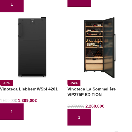
AÑADIR AL CARRITO
AÑADIR AL CARRITO
-18%
-24%
Vinoteca Liebherr WSbl 4201
Vinoteca La Sommelière
VIP275P EDITION
1.399,00
€
1.699,00
€
2.260,00
€
2.979,00
€
AÑADIR AL CARRITO
AÑADIR AL CARRITO