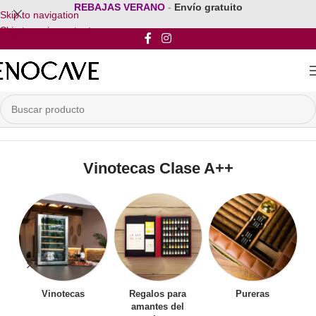
REBAJAS VERANO
-
Envío gratuito
Skip to navigation
Skip to main content
Inicio
/
Por Clasificación Energética
/
Vinotecas Clase A++
Vinotecas Clase A++
Vinotecas
Regalos para
Pureras
amantes del