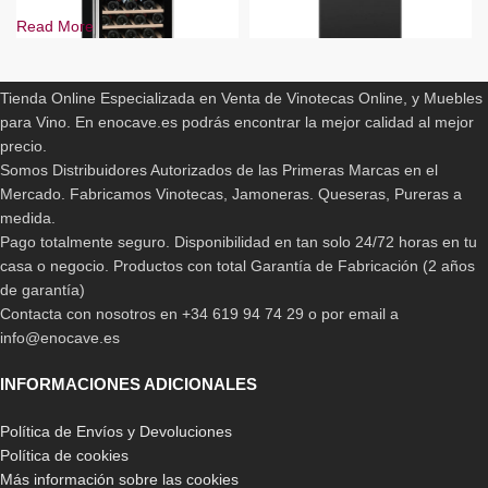
Read More
ENOCAVE.ES
Tienda Online Especializada en Venta de Vinotecas Online, y Muebles
para Vino. En enocave.es podrás encontrar la mejor calidad al mejor
-33%
-15%
Vinoteca La Sommeliere
Vinoteca Liebherr WSbl4601
precio.
ECS81-2Z
Somos Distribuidores Autorizados de las Primeras Marcas en el
1.699,00
€
1.999,00
€
Mercado. Fabricamos Vinotecas, Jamoneras. Queseras, Pureras a
599,00
€
899,00
€
medida.
Pago totalmente seguro. Disponibilidad en tan solo 24/72 horas en tu
casa o negocio. Productos con total Garantía de Fabricación (2 años
de garantía)
Contacta con nosotros en +34 619 94 74 29 o por email a
info@enocave.es
INFORMACIONES ADICIONALES
Política de Envíos y Devoluciones
Política de cookies
-14%
-35%
Más información sobre las cookies
Vinoteca Liebherr WSbl5001
Vinoteca La Sommeliere LS8E