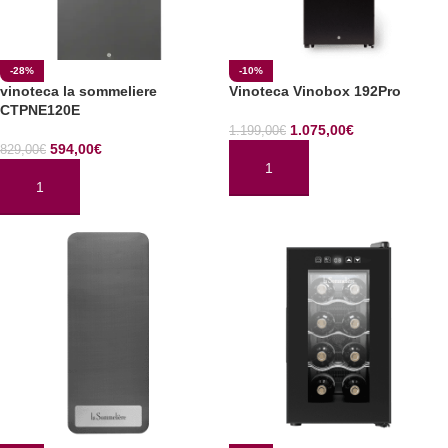
-28%
-10%
vinoteca la sommeliere
Vinoteca Vinobox 192Pro
CTPNE120E
1.075,00
€
1.199,00
€
594,00
€
829,00
€
AÑADIR AL CARRITO
AÑADIR AL CARRITO