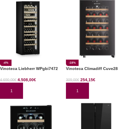
-4%
-18%
Vinoteca Liebherr WPgbi7472
Vinoteca Climadiff Cuve28
4.508,00
€
254,15
€
4.690,00
€
309,00
€
AÑADIR AL CARRITO
AÑADIR AL CARRITO