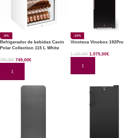
-5%
-10%
Refrigerador de bebidas Cavin
Vinoteca Vinobox 192Pro
Polar Collection 115 L White
1.075,00
€
1.199,00
€
749,00
€
789,00
€
AÑADIR AL CARRITO
AÑADIR AL CARRITO