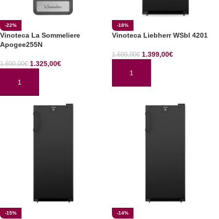
-22%
-18%
Vinoteca La Sommeliere
Vinoteca Liebherr WSbl 4201
Apogee255N
1.399,00
€
1.699,00
€
1.325,00
€
1.690,00
€
AÑADIR AL CARRITO
AÑADIR AL CARRITO
-15%
-14%