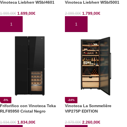
Vinoteca Liebherr WSbl4601
Vinoteca Liebherr WSbl5001
1.699,00
€
1.799,00
€
1.999,00
€
2.099,00
€
AÑADIR AL CARRITO
AÑADIR AL CARRITO
-5%
-24%
Friforifico con Vinoteca Teka
Vinoteca La Sommelière
RLF85950 Cristal Negro
VIP275P EDITION
1.834,00
€
2.260,00
€
1.934,00
€
2.979,00
€