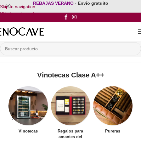
REBAJAS VERANO
-
Envío gratuito
Skip to navigation
Skip to main content
Inicio
/
Por Clasificación Energética
/
Vinotecas Clase A++
Vinotecas Clase A++
Vinotecas
Regalos para
Pureras
amantes del