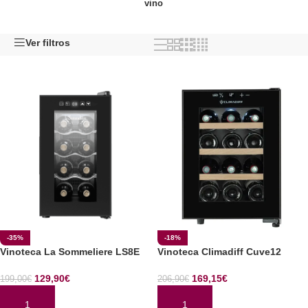
vino
Ver filtros
-35%
-18%
Vinoteca La Sommeliere LS8E
Vinoteca Climadiff Cuve12
129,90
€
169,15
€
199,00
€
206,90
€