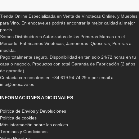
ENOCAVE.ES
Tienda Online Especializada en Venta de Vinotecas Online, y Muebles
para Vino. En enocave.es podrás encontrar la mejor calidad al mejor
-35%
-18%
Vinoteca La Sommeliere LS8E
Vinoteca Climadiff Cuve12
precio.
Somos Distribuidores Autorizados de las Primeras Marcas en el
129,90
€
169,15
€
199,00
€
206,90
€
Mercado. Fabricamos Vinotecas, Jamoneras. Queseras, Pureras a
medida.
Pago totalmente seguro. Disponibilidad en tan solo 24/72 horas en tu
casa o negocio. Productos con total Garantía de Fabricación (2 años
de garantía)
Contacta con nosotros en +34 619 94 74 29 o por email a
info@enocave.es
INFORMACIONES ADICIONALES
Política de Envíos y Devoluciones
-22%
-18%
Política de cookies
Vinoteca Climadiff CUVEE18
Vinoteca Climadiff Cuve28
Más información sobre las cookies
Términos y Condiciones
194,15
€
254,15
€
249,00
€
309,00
€
Sobre Nosotros