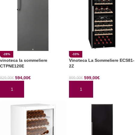
-28%
-33%
vinoteca la sommeliere
Vinoteca La Sommeliere ECS81-
CTPNE120E
2Z
594,00
€
599,00
€
829,00
€
899,00
€
AÑADIR AL CARRITO
AÑADIR AL CARRITO