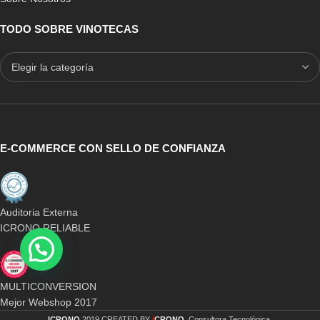
TODO SOBRE VINOTECAS
E-COMMERCE CON SELLO DE CONFIANZA
-28%
-33%
vinoteca la sommeliere
Vinoteca La Sommeliere
CTPNE120E
ECS81-2Z
594,00
€
599,00
€
829,00
€
899,00
€
Auditoria Externa
ICRONO RELIABLE
MULTICONVERSION
Mejor Webshop 2017
i
ICRONO
2019 CREATED BY
CRONO
. Consultora Tecnológica.