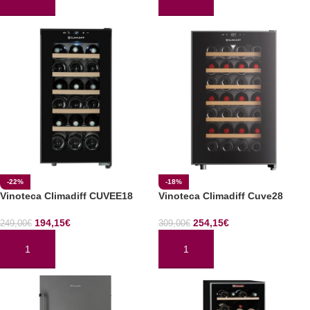
AÑADIR AL CARRITO
AÑADIR AL CARRITO
-22%
-18%
Vinoteca Climadiff CUVEE18
Vinoteca Climadiff Cuve28
194,15
€
254,15
€
249,00
€
309,00
€
AÑADIR AL CARRITO
AÑADIR AL CARRITO