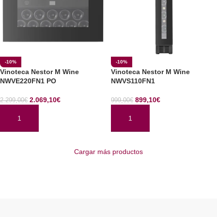
-10%
-10%
Vinoteca Nestor M Wine
Vinoteca Nestor M Wine
NWVE220FN1 PO
NWVS110FN1
2.069,10
€
899,10
€
2.299,00
€
999,00
€
AÑADIR AL CARRITO
AÑADIR AL CARRITO
Cargar más productos
Read More