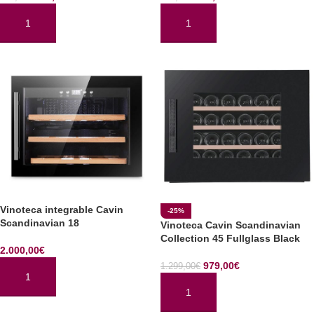
AÑADIR AL CARRITO
AÑADIR AL CARRITO
Vinoteca integrable Cavin
-25%
Scandinavian 18
Vinoteca Cavin Scandinavian
Collection 45 Fullglass Black
2.000,00
€
979,00
€
1.299,00
€
AÑADIR AL CARRITO
AÑADIR AL CARRITO