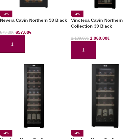
-3%
-4%
Nevera Cavin Northern 53 Black
Vinoteca Cavin Northern
Collection 39 Black
657,00
€
679,00
€
1.069,00
€
1.109,00
€
AÑADIR AL CARRITO
AÑADIR AL CARRITO
-4%
-4%