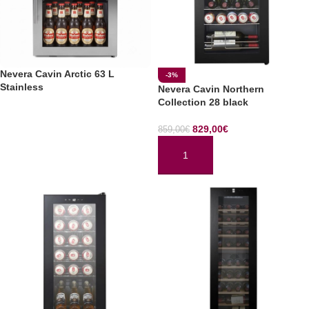
Nevera Cavin Arctic 63 L
-3%
Stainless
Nevera Cavin Northern
Collection 28 black
LEER MÁS
829,00
€
859,00
€
AÑADIR AL CARRITO