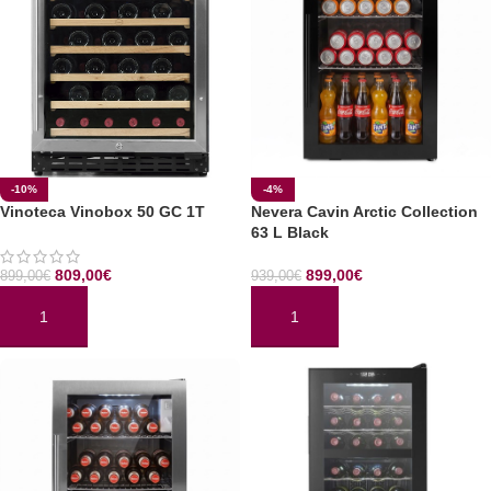
-10%
-4%
Vinoteca Vinobox 50 GC 1T
Nevera Cavin Arctic Collection
63 L Black
809,00
€
899,00
€
899,00
€
939,00
€
AÑADIR AL CARRITO
AÑADIR AL CARRITO