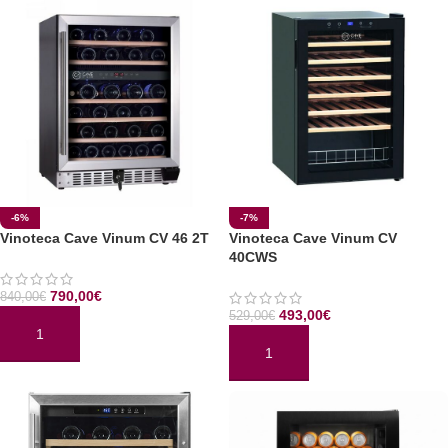
-6%
-7%
Vinoteca Cave Vinum CV 46 2T
Vinoteca Cave Vinum CV
40CWS
790,00
€
840,00
€
493,00
€
529,00
€
AÑADIR AL CARRITO
AÑADIR AL CARRITO