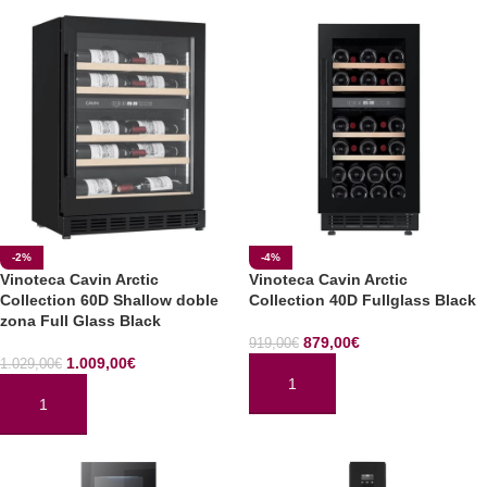
-2%
-4%
Vinoteca Cavin Arctic
Vinoteca Cavin Arctic
Collection 60D Shallow doble
Collection 40D Fullglass Black
zona Full Glass Black
879,00
€
919,00
€
1.009,00
€
1.029,00
€
AÑADIR AL CARRITO
AÑADIR AL CARRITO