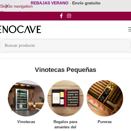
REBAJAS VERANO
-
Envío gratuito
Skip to navigation
Skip to main content
Inicio
/
Por Tamaño de la Vinoteca
/
Vinotecas Pequeñas
Vinotecas Pequeñas
Vinotecas
Regalos para
Pureras
amantes del