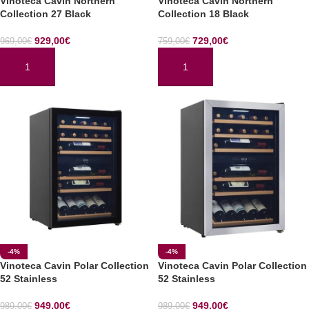
Vinoteca Cavin Northern
Vinoteca Cavin Northern
Collection 27 Black
Collection 18 Black
929,00
€
729,00
€
969,00
€
759,00
€
AÑADIR AL CARRITO
AÑADIR AL CARRITO
-4%
-4%
Vinoteca Cavin Polar Collection
Vinoteca Cavin Polar Collection
52 Stainless
52 Stainless
949,00
€
949,00
€
989,00
€
989,00
€