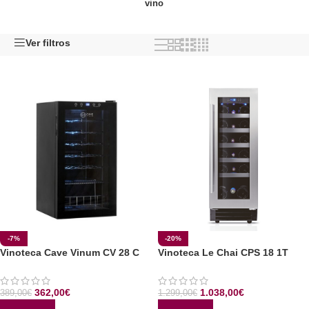
vino
Ver filtros
-7%
-20%
Vinoteca Cave Vinum CV 28 C
Vinoteca Le Chai CPS 18 1T
362,00
€
1.038,00
€
389,00
€
1.299,00
€