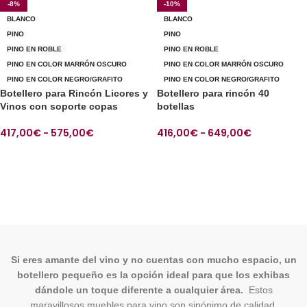
-8%
-10%
BLANCO
BLANCO
PINO
PINO
PINO EN ROBLE
PINO EN ROBLE
PINO EN COLOR MARRÓN OSCURO
PINO EN COLOR MARRÓN OSCURO
PINO EN COLOR NEGRO/GRAFITO
PINO EN COLOR NEGRO/GRAFITO
Botellero para Rincón Licores y
Botellero para rincón 40
Vinos con soporte copas
botellas
417,00
€
-
575,00
€
416,00
€
-
649,00
€
SELECCIONAR OPCIONES
SELECCIONAR OPCIONES
Si eres amante del vino y no cuentas con mucho espacio, un
botellero pequeño es la opción ideal para que los exhibas
dándole un toque diferente a cualquier área.
Estos
maravillosos muebles para vino son sinónimo de calidad,