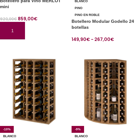
Botellero para Vino MERLOT
BLANCO
mini
PINO
PINO EN ROBLE
859,00
€
920,00
€
Botellero Modular Godello 24
botellas
AÑADIR AL CARRITO
149,90
€
-
267,00
€
SELECCIONAR OPCIONES
-10%
-9%
BLANCO
BLANCO