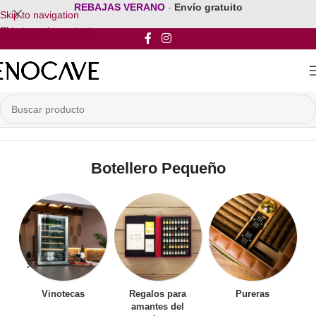
REBAJAS VERANO
-
Envío gratuito
Skip to navigation
Skip to main content
Inicio
/
Por Tipo de Botellero
/
Botellero Pequeño
Botellero Pequeño
Vinotecas
Regalos para
Pureras
amantes del