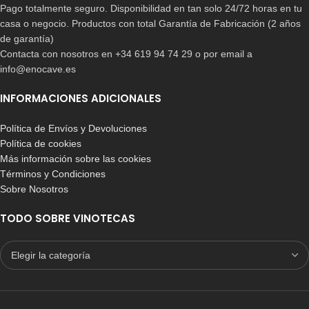
Pago totalmente seguro. Disponibilidad en tan solo 24/72 horas en tu
Botellero Especial 1 Modulo
Botellero Especial 2 Modulos
10 botellas
20 botellas
casa o negocio. Productos con total Garantía de Fabricación (2 años
de garantía)
99,90
€
-
159,90
€
124,00
€
-
223,00
€
Contacta con nosotros en +34 619 94 74 29 o por email a
info@enocave.es
INFORMACIONES ADICIONALES
Política de Envíos y Devoluciones
Política de cookies
Más información sobre las cookies
Términos y Condiciones
Sobre Nosotros
-11%
-10%
TODO SOBRE VINOTECAS
BLANCO
BLANCO
PINO
PINO
PINO EN ROBLE
PINO EN ROBLE
PINO EN COLOR MARRÓN OSCURO
PINO EN COLOR MARRÓN OSCURO
PINO EN COLOR NEGRO/GRAFITO
PINO EN COLOR NEGRO/GRAFITO
Botellero Especial 4 modulos
Botellero Especial 3 modulos