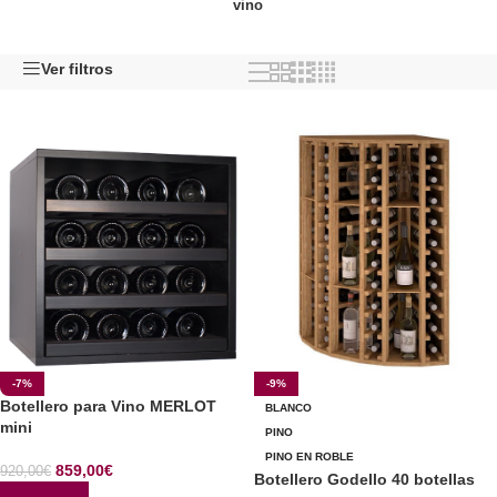
vino
Ver filtros
-7%
-9%
Botellero para Vino MERLOT
BLANCO
mini
PINO
PINO EN ROBLE
859,00
€
920,00
€
Botellero Godello 40 botellas