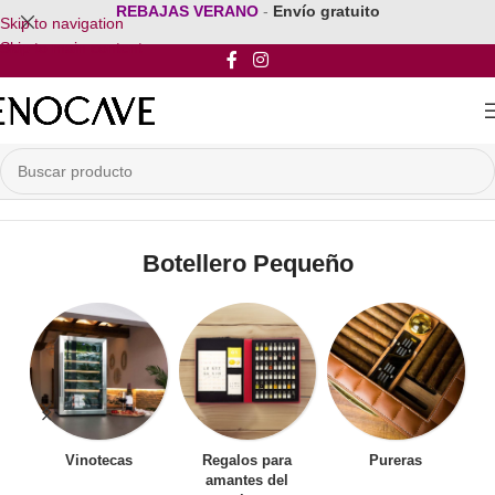
REBAJAS VERANO
-
Envío gratuito
Skip to navigation
Skip to main content
Inicio
/
Por Tipo de Botellero
/
Botellero Pequeño
Botellero Pequeño
Vinotecas
Regalos para
Pureras
amantes del