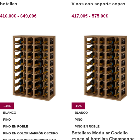
botellas
Vinos con soporte copas
416,00
€
-
649,00
€
417,00
€
-
575,00
€
SELECCIONAR OPCIONES
SELECCIONAR OPCIONES
-10%
-10%
BLANCO
BLANCO
PINO
PINO
PINO EN ROBLE
PINO EN ROBLE
Botellero Modular Godello
PINO EN COLOR MARRÓN OSCURO
especial botellas Champagne