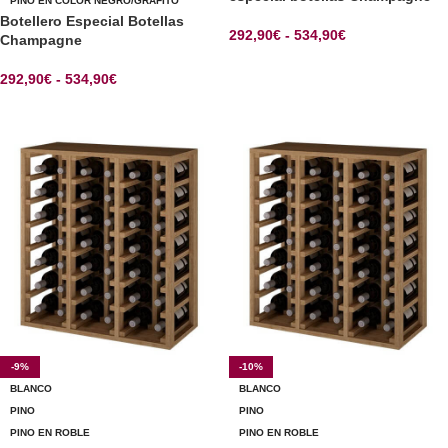
PINO EN COLOR NEGRO/GRAFITO
Botellero Especial Botellas
292,90
€
-
534,90
€
Champagne
SELECCIONAR OPCIONES
292,90
€
-
534,90
€
SELECCIONAR OPCIONES
-9%
-10%
BLANCO
BLANCO
PINO
PINO
PINO EN ROBLE
PINO EN ROBLE