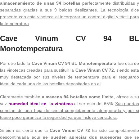
almacenamiento de unas 94 botellas
perfectamente distribuidas 
separadas gracias a sus 9 baldas deslizantes.
La tecnología dice
presente con esta vinoteca al incorporar un control digital y táctil para
la temperatura
.
Cave Vinum CV 94 BL
Monotemperatura
Por otro lado la
Cave Vinum CV 94 BL Monotemperatura
fue otra d
las vinotecas creadas para sustituir la
Cave Vinum CV 72
, siendo est
muy destacada por sus niveles de temperatura para el resguardo
ideal de cada una de las botellas depositadas en el
.
Claramente también
almacena 94 botellas como límite
, ofrece a su
vez
humedad ideal en la vinoteca
al ser esta del 65%.
Sus puerta
constan de una hoja de cristal completamente atemperada y por si
fuese poco garantiza la seguridad ya que incluye cerradura
.
Si bien es cierto que la
Cave Vinum CV 72
ha sido completamente
descontinuada aquí
se pueden apreciar dos sucesoras
que
se