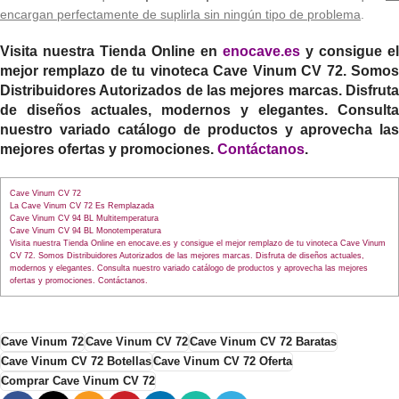
encargan perfectamente de suplirla sin ningún tipo de problema
.
Visita nuestra Tienda Online en
enocave.es
y consigue el
mejor remplazo de tu vinoteca
Cave Vinum CV 72.
Somo
Distribuidores Autorizados de las mejores marcas. Disfruta
de diseños actuales, modernos y elegantes. Consulta
nuestro variado catálogo de productos y aprovecha las
mejores ofertas y promociones.
Contáctanos
.
Cave Vinum CV 72
La Cave Vinum CV 72 Es Remplazada
Cave Vinum CV 94 BL Multitemperatura
Cave Vinum CV 94 BL Monotemperatura
Visita nuestra Tienda Online en enocave.es y consigue el mejor remplazo de tu vinoteca Cave Vinum
CV 72. Somos Distribuidores Autorizados de las mejores marcas. Disfruta de diseños actuales,
modernos y elegantes. Consulta nuestro variado catálogo de productos y aprovecha las mejores
ofertas y promociones. Contáctanos.
Cave Vinum 72
Cave Vinum CV 72
Cave Vinum CV 72 Baratas
Cave Vinum CV 72 Botellas
Cave Vinum CV 72 Oferta
Comprar Cave Vinum CV 72