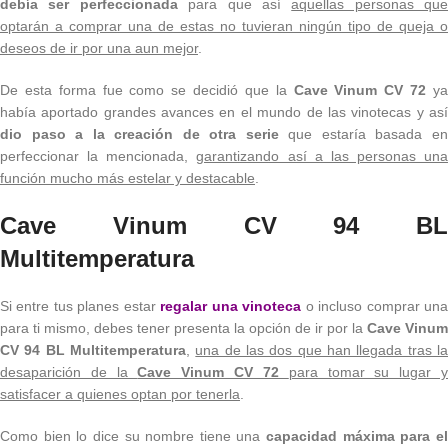
debía ser perfeccionada
para que así
aquellas personas que
optarán a comprar una de estas no tuvieran ningún tipo de queja o
deseos de ir por una aun mejor
.
De esta forma fue como se decidió que la
Cave Vinum CV 72
y
había aportado grandes avances en el mundo de las vinotecas y así
dio paso a la creación de otra serie
que estaría basada e
perfeccionar la mencionada,
garantizando así a las personas una
función mucho más estelar y destacable
.
Cave Vinum CV 94 BL
Multitemperatura
Si entre tus planes estar
regalar una vinoteca
o incluso comprar un
para ti mismo, debes tener presenta la opción de ir por la
Cave Vinum
CV 94 BL Multitemperatura
,
una de las dos que han llegada tras l
desaparición de la
Cave Vinum CV 72
para tomar su lugar 
satisfacer a quienes optan por tenerla
.
Como bien lo dice su nombre tiene una
capacidad máxima para e