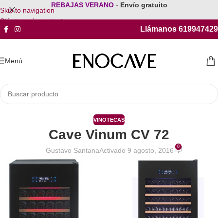
REBAJAS VERANO
-
Envío gratuito
Skip to navigation
Skip to main content
Llámanos 619947429
Menú
VINOTECAS
Cave Vinum CV 72
0
Gustavo Santana
Activado 9 agosto, 2016