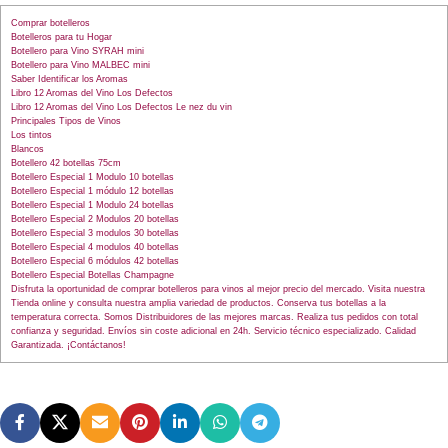
Comprar botelleros
Botelleros para tu Hogar
Botellero para Vino SYRAH mini
Botellero para Vino MALBEC mini
Saber Identificar los Aromas
Libro 12 Aromas del Vino Los Defectos
Libro 12 Aromas del Vino Los Defectos Le nez du vin
Principales Tipos de Vinos
Los tintos
Blancos
Botellero 42 botellas 75cm
Botellero Especial 1 Modulo 10 botellas
Botellero Especial 1 módulo 12 botellas
Botellero Especial 1 Modulo 24 botellas
Botellero Especial 2 Modulos 20 botellas
Botellero Especial 3 modulos 30 botellas
Botellero Especial 4 modulos 40 botellas
Botellero Especial 6 módulos 42 botellas
Botellero Especial Botellas Champagne
Disfruta la oportunidad de comprar botelleros para vinos al mejor precio del mercado. Visita nuestra
Tienda online y consulta nuestra amplia variedad de productos. Conserva tus botellas a la
temperatura correcta. Somos Distribuidores de las mejores marcas. Realiza tus pedidos con total
confianza y seguridad. Envíos sin coste adicional en 24h. Servicio técnico especializado. Calidad
Garantizada. ¡Contáctanos!