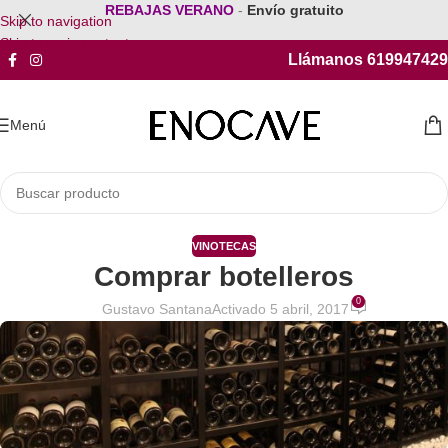
REBAJAS VERANO
-
Envío gratuito
Skip to navigation
Skip to main content
Llámanos 619947429
Menú
VINOTECAS
Comprar botelleros
0
Gustavo Santana
Activado 5 abril, 2017