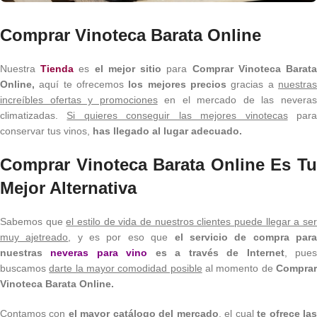
Comprar Vinoteca Barata Online
Nuestra
Tienda
es
el mejor sitio
para
Comprar Vinoteca Barat
Online,
aquí te ofrecemos
los mejores precios
gracias a
nuestra
increíbles ofertas y promociones
en el mercado de las nevera
climatizadas.
Si quieres conseguir las mejores vinotecas
par
conservar tus vinos,
has llegado al lugar adecuado.
Comprar Vinoteca Barata Online Es Tu
Mejor Alternativa
Sabemos que
el estilo de vida de nuestros clientes puede llegar a se
muy ajetreado
, y es por eso que
el servicio de compra par
nuestras
neveras para vino
es a través de Internet
, pue
buscamos
darte la mayor comodidad posible
al momento de
Compra
Vinoteca Barata Online.
Contamos con
el mayor catálogo del mercado
, el cual
te ofrece la