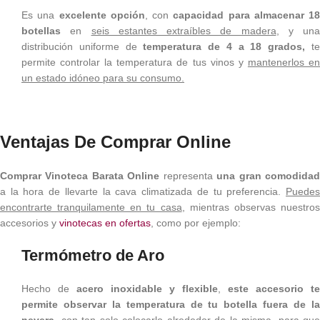
Es una
excelente opción
, con
capacidad para almacenar 18
botellas
en
seis estantes extraíbles de madera
, y una
distribución uniforme de
temperatura de 4 a 18 grados,
t
permite controlar la temperatura de tus vinos y
mantenerlos e
un estado idóneo para su consumo.
Ventajas De Comprar Online
Comprar Vinoteca Barata Online
representa
una gran comodida
a la hora de llevarte la cava climatizada de tu preferencia.
Puedes
encontrarte tranquilamente en tu casa
, mientras observas nuestro
accesorios y
vinotecas en ofertas
, como por ejemplo:
T
ermómetro de Aro
Hecho de
acero inoxidable y flexible
,
este accesorio te
permite observar la temperatura de tu botella fuera de la
nevera
, con tan solo
colocarlo alrededor de la misma
, para que