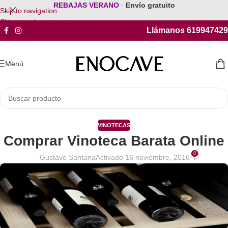
REBAJAS VERANO
-
Envío gratuito
Skip to navigation
Skip to main content
Llámanos 619947429
Menú
VINOTECAS
Comprar Vinoteca Barata Online
0
Gustavo Santana
Activado 16 noviembre, 2016