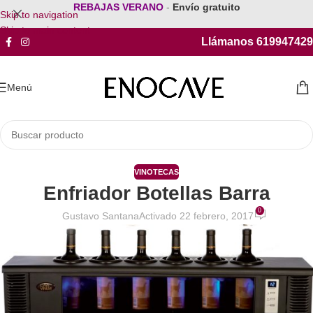
REBAJAS VERANO
-
Envío gratuito
Skip to navigation
Skip to main content
Llámanos 619947429
Menú
VINOTECAS
Enfriador Botellas Barra
0
Gustavo Santana
Activado 22 febrero, 2017