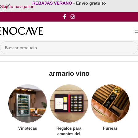
REBAJAS VERANO
-
Envío gratuito
Skip to navigation
Skip to main content
Inicio
/
Productos etiquetados “armario vino”
armario vino
Vinotecas
Regalos para
Pureras
amantes del