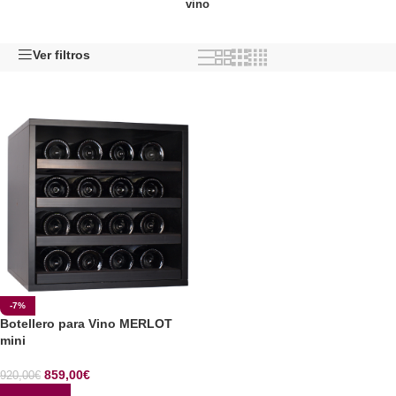
vino
Ver filtros
-7%
Botellero para Vino MERLOT
mini
859,00
€
920,00
€