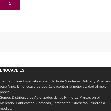
AÑADIR AL CARRITO
Read More
ENOCAVE.ES
Tienda Online Especializada en Venta de Vinotecas Online, y Muebles
para Vino. En enocave.es podrás encontrar la mejor calidad al mejor
precio.
Somos Distribuidores Autorizados de las Primeras Marcas en el
Mercado. Fabricamos Vinotecas, Jamoneras. Queseras, Pureras a
medida.