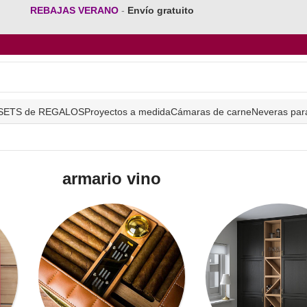
REBAJAS VERANO
-
Envío gratuito
SETS de REGALOS
Proyectos a medida
Cámaras de carne
Neveras par
armario vino