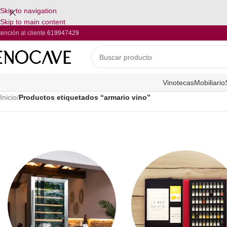
Skip to navigation
Skip to main content
tención al cliente
619947429
Vinotecas
Mobiliario
Inicio
/
Productos etiquetados “armario vino”