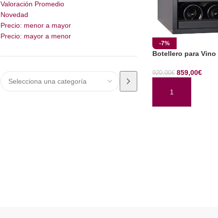
Valoración Promedio
Novedad
Precio: menor a mayor
Precio: mayor a menor
-7%
Botellero para Vin
859,00
€
920,00
€
AÑADIR AL CARRI