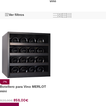
vino
Ver filtros
-7%
Botellero para Vino MERLOT
mini
859,00
€
920,00
€