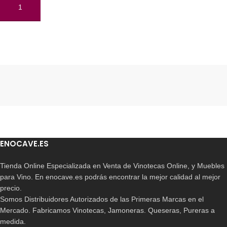
AÑADIR AL CARRITO
Read More
ENOCAVE.ES
Tienda Online Especializada en Venta de Vinotecas Online, y Muebles
para Vino. En enocave.es podrás encontrar la mejor calidad al mejor
precio.
Somos Distribuidores Autorizados de las Primeras Marcas en el
Mercado. Fabricamos Vinotecas, Jamoneras. Queseras, Pureras a
medida.