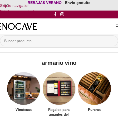
REBAJAS VERANO
-
Envío gratuito
Skip to navigation
Skip to main content
Inicio
/
Productos etiquetados “armario vino”
armario vino
Vinotecas
Regalos para
Pureras
amantes del