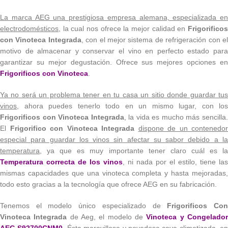
La marca AEG una prestigiosa empresa alemana, especializada en
electrodomésticos
, la cual nos ofrece la mejor calidad en
Frigorificos
con Vinoteca Integrada
, con el mejor sistema de refrigeración con e
motivo de almacenar y conservar el vino en perfecto estado para
garantizar su mejor degustación. Ofrece sus mejores opciones en
Frigorificos con Vinoteca
.
Ya no será un problema tener en tu casa un sitio donde guardar tus
vinos
, ahora puedes tenerlo todo en un mismo lugar, con los
Frigorificos con Vinoteca Integrada
, la vida es mucho más sencilla
El
Frigorifico con Vinoteca Integrada
dispone de un contenedor
especial para guardar los vinos sin afectar su sabor debido a la
temperatura
, ya que es muy importante tener claro cuál es la
Temperatura correcta de los vinos
, ni nada por el estilo, tiene las
mismas capacidades que una vinoteca completa y hasta mejoradas,
todo esto gracias a la tecnología que ofrece AEG en su fabricación.
Tenemos el modelo único especializado de
Frigorificos Co
Vinoteca Integrada
de Aeg, el modelo de
Vinoteca y Congelado
AEG S92700CNM0
.
Ésta maravillosa y novedosa cava climatizada, en