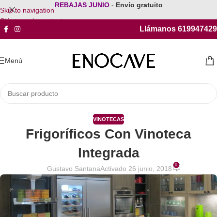
REBAJAS JUNIO
-
Envío gratuito
Skip to navigation
Skip to main content
Llámanos 619947429
Menú
VINOTECAS
Frigoríficos Con Vinoteca
Integrada
0
Gustavo Santana
Activado 26 junio, 2018