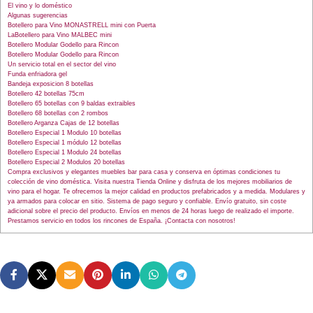
El vino y lo doméstico
Algunas sugerencias
Botellero para Vino MONASTRELL mini con Puerta
LaBotellero para Vino MALBEC mini
Botellero Modular Godello para Rincon
Botellero Modular Godello para Rincon
Un servicio total en el sector del vino
Funda enfriadora gel
Bandeja exposicion 8 botellas
Botellero 42 botellas 75cm
Botellero 65 botellas con 9 baldas extraibles
Botellero 68 botellas con 2 rombos
Botellero Arganza Cajas de 12 botellas
Botellero Especial 1 Modulo 10 botellas
Botellero Especial 1 módulo 12 botellas
Botellero Especial 1 Modulo 24 botellas
Botellero Especial 2 Modulos 20 botellas
Compra exclusivos y elegantes muebles bar para casa y conserva en óptimas condiciones tu
colección de vino doméstica. Visita nuestra Tienda Online y disfruta de los mejores mobiliarios de
vino para el hogar. Te ofrecemos la mejor calidad en productos prefabricados y a medida. Modulares y
ya armados para colocar en sitio. Sistema de pago seguro y confiable. Envío gratuito, sin coste
adicional sobre el precio del producto. Envíos en menos de 24 horas luego de realizado el importe.
Prestamos servicio en todos los rincones de España. ¡Contacta con nosotros!