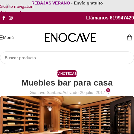
REBAJAS VERANO
-
Envío gratuito
Skip to navigation
Skip to main content
Llámanos 619947429
Menú
VINOTECAS
Muebles bar para casa
0
Gustavo Santana
Activado 20 julio, 2017