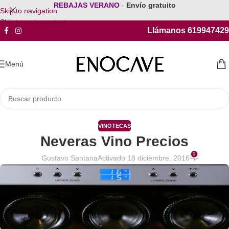
REBAJAS VERANO
-
Envío gratuito
Skip to navigation
Skip to main content
Llámanos 619947429
Menú
VINOTECAS
Neveras Vino Precios
0
Gustavo Santana
Activado 18 diciembre, 2016