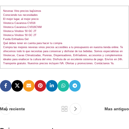
Neveras Vino precios bajísimos
Conociendo tus necesidades
El mejor lugar, al mejor precio
Vinoteca Cavanova CV016
Vinoteca Cavanova CV016CNM
Vinoteca Vinobox 50 GC 2T
Vinoteca Vinobox 50 GC 2T
Funda Enfriadora Gel
Qué debes tener en cuenta para hacer tu compra
Compra las mejores neveras vinos precios accesibles a tu presupuesto en nuestra tienda online. Te
ofrecemos todo lo que necesitas para conservar y disfrutar de tus bebidas. Somos especialistas en
Vinotecas, Cavas Climatizadas, Pureras, Dispensadores, Enfríadores, accesorios y complementos
ideales para enaltecer la cultura del vino. Disfruta de un excelente sistema de pago. Envíos en 24h.
Transporte gratuito. Nuestros precios incluyen IVA. Ofertas y promociones. Contáctanos Ya.
Mas reciente
Mas antiguo