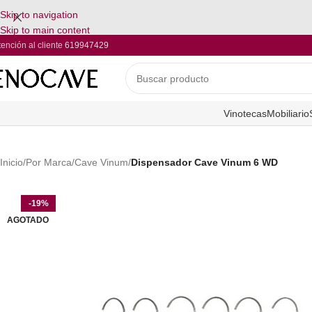
Skip to navigation
Skip to main content
tención al cliente
619947429
Vinotecas
Mobiliario
Inicio
/
Por Marca
/
Cave Vinum
/
Dispensador Cave Vinum 6 WD
-19%
AGOTADO