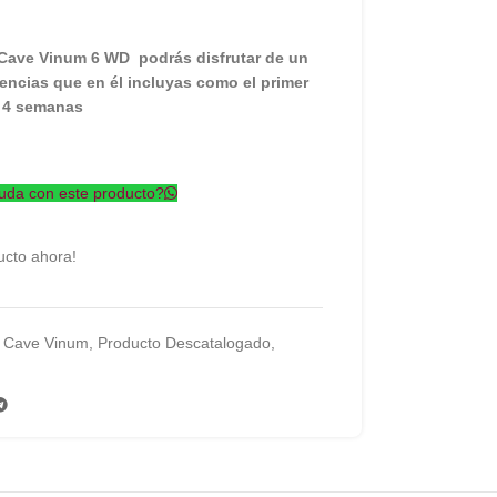
Cave Vinum 6 WD podrás disfrutar de un
rencias que en él incluyas como el primer
o 4 semanas
uda con este producto?
ucto ahora!
Cave Vinum
,
Producto Descatalogado
,