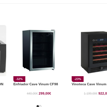
-32%
-23%
DN
Enfriador Cave Vinum CF98
Vinoteca Cave Vinum
299,00
€
922,
440,00
€
1.199,00
€