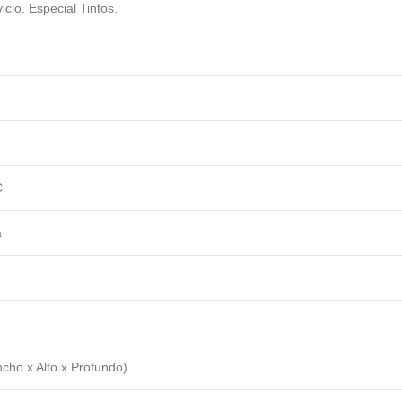
icio. Especial Tintos.
C
a
ho x Alto x Profundo)