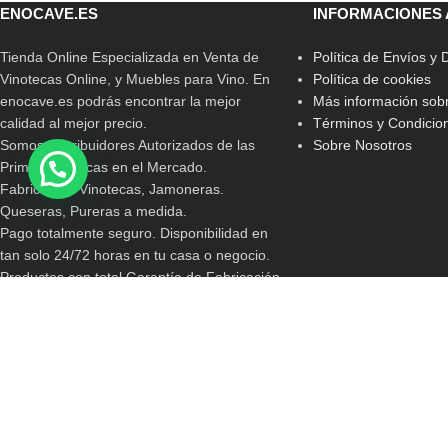
ENOCAVE.ES
INFORMACIONES 
Tienda Online Especializada en Venta de
Política de Envíos y
Vinotecas Online, y Muebles para Vino. En
Política de cookies
enocave.es podrás encontrar la mejor
Más información sobr
calidad al mejor precio.
Términos y Condicio
Somos Distribuidores Autorizados de las
Sobre Nosotros
Primeras Marcas en el Mercado.
Fabricamos Vinotecas, Jamoneras.
Queseras, Pureras a medida.
Pago totalmente seguro. Disponibilidad en
tan solo 24/72 horas en tu casa o negocio.
Productos con total Garantía de Fabricación
(2 años de garantía)
Contacta con nosotros en +34 619 94 74 29
o por email a info@enocave.es
i
ICRONO
2019 CREATED BY
CRONO
. Consultora Tecnológica.