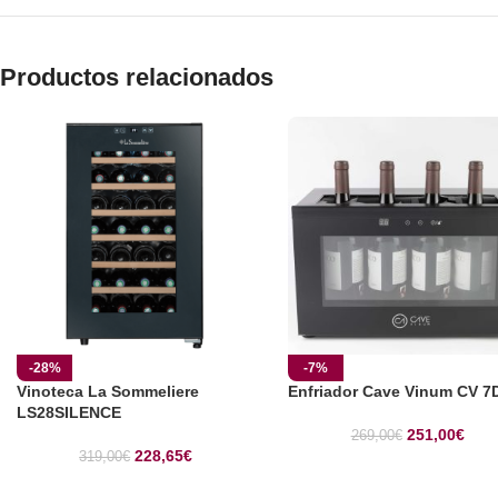
Productos relacionados
-28%
-7%
Vinoteca La Sommeliere
Enfriador Cave Vinum CV 7
LS28SILENCE
251,00
€
269,00
€
228,65
€
319,00
€