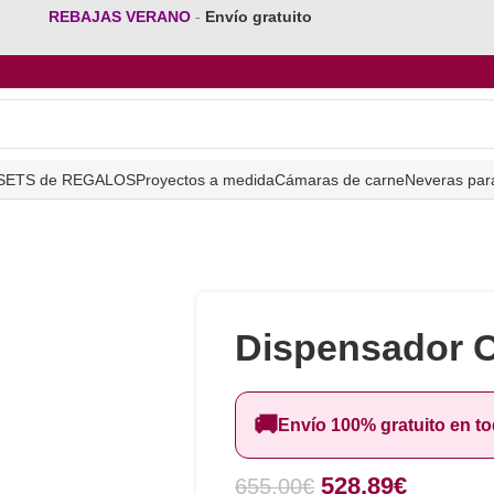
REBAJAS VERANO
-
Envío gratuito
SETS de REGALOS
Proyectos a medida
Cámaras de carne
Neveras par
Dispensador 
🚚
Envío 100% gratuito en t
528,89
€
655,00
€