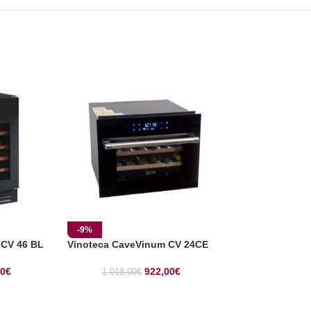
-9%
-7%
 CV 46 BL
Vinoteca CaveVinum CV 24CE
Vinoteca Cave
2T
00
€
922,00
€
1.018,00
€
990,00
€