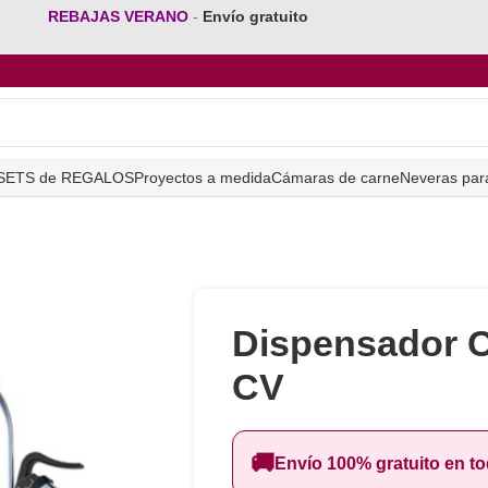
REBAJAS VERANO
-
Envío gratuito
SETS de REGALOS
Proyectos a medida
Cámaras de carne
Neveras par
Dispensador 
CV
🚚
Envío 100% gratuito en t