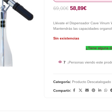
58,89
€
69,00
€
Llévate el Dispensador Cave Vinum W
Mantendrás las capacidades organolé
Sin existencias
¿Tiene alguna d
7
¡Personas viendo este prod
Categoría:
Producto Descatalogado
Compartir: