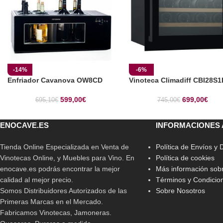
-14%
-6%
Enfriador Cavanova OW8CD
Vinoteca Climadiff CBI28S
599,00
€
699,00
€
695,10
€
745,00
€
ENOCAVE.ES
INFORMACIONES 
Tienda Online Especializada en Venta de
Política de Envíos y
Vinotecas Online, y Muebles para Vino. En
Política de cookies
enocave.es podrás encontrar la mejor
Más información sobr
calidad al mejor precio.
Términos y Condicio
Somos Distribuidores Autorizados de las
Sobre Nosotros
Primeras Marcas en el Mercado.
Fabricamos Vinotecas, Jamoneras.