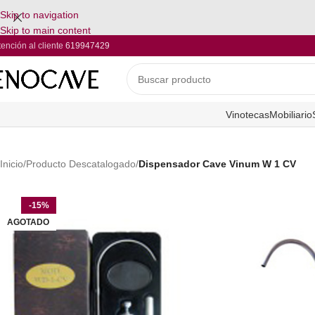
Skip to navigation
Skip to main content
tención al cliente
619947429
Vinotecas
Mobiliario
Inicio
/
Producto Descatalogado
/
Dispensador Cave Vinum W 1 CV
-15%
AGOTADO