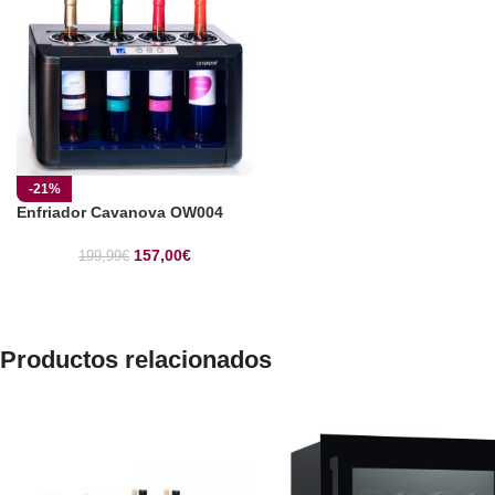
-21%
Enfriador Cavanova OW004
157,00
€
199,99
€
Productos relacionados