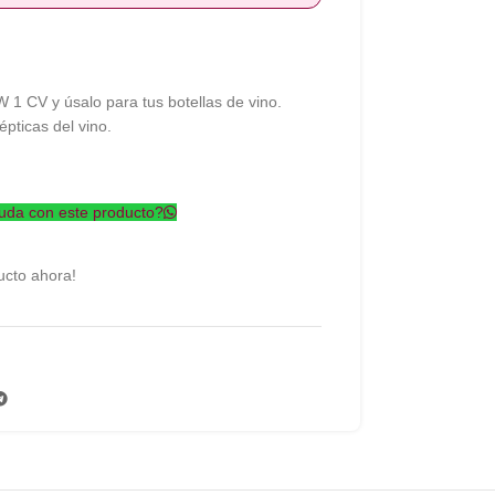
 1 CV y úsalo para tus botellas de vino.
pticas del vino.
uda con este producto?
ucto ahora!