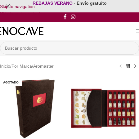
REBAJAS VERANO
-
Envío gratuito
Skip to navigation
Skip to main content
Inicio
/
Por Marca
/
Aromaster
AGOTADO