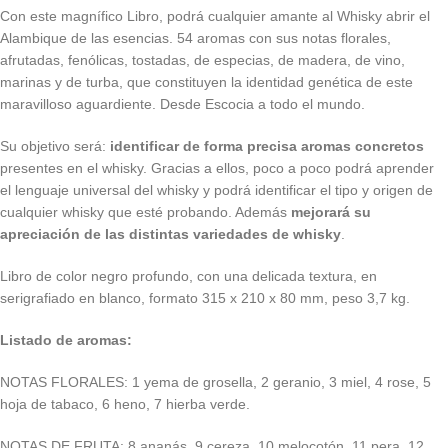
Con este magnífico Libro, podrá cualquier amante al Whisky abrir el
Alambique de las esencias. 54 aromas con sus notas florales,
afrutadas, fenólicas, tostadas, de especias, de madera, de vino,
marinas y de turba, que constituyen la identidad genética de este
maravilloso aguardiente. Desde Escocia a todo el mundo.
Su objetivo será:
identificar de forma precisa aromas concretos
presentes en el whisky. Gracias a ellos, poco a poco podrá aprender
el lenguaje universal del whisky y podrá identificar el tipo y origen de
cualquier whisky que esté probando. Además
mejorará su
apreciación de las distintas variedades de whisky
.
Libro de color negro profundo, con una delicada textura, en
serigrafiado en blanco, formato 315 x 210 x 80 mm, peso 3,7 kg.
Listado de aromas:
NOTAS FLORALES: 1 yema de grosella, 2 geranio, 3 miel, 4 rose, 5
hoja de tabaco, 6 heno, 7 hierba verde.
NOTAS DE FRUTA: 8 ananás, 9 cereza, 10 melocotón, 11 pera, 12