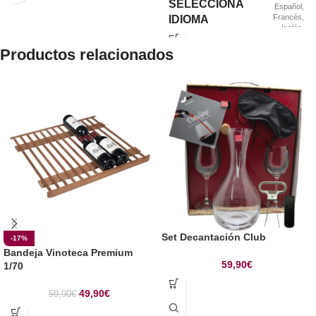
SELECCIONA
Español
,
Francés
,
IDIOMA
Inglés
,
Italiano
Productos relacionados
Set Decantación Club
-17%
Bandeja Vinoteca Premium
59,90
€
1/70
49,90
€
59,90
€