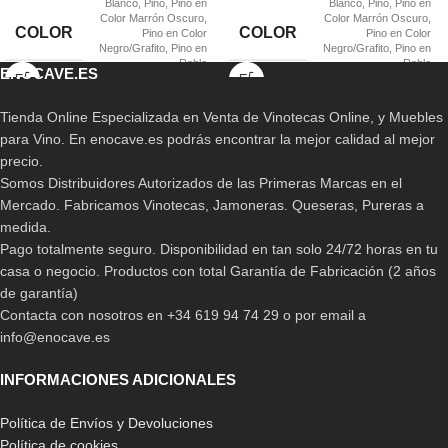
Blanco
,
Pino
,
Pino en
Blanco
,
Pino
,
Pino en
Color Marrón Oscuro
,
Color Marrón Oscuro
,
COLOR
COLOR
Pino en Color
Pino en Color
Negro/Grafito
,
Pino en
Negro/Grafito
,
Pino en
Roble
Roble
ENOCAVE.ES
Tienda Online Especializada en Venta de Vinotecas Online, y Muebles
para Vino. En enocave.es podrás encontrar la mejor calidad al mejor
precio.
Somos Distribuidores Autorizados de las Primeras Marcas en el
Mercado. Fabricamos Vinotecas, Jamoneras. Queseras, Pureras a
medida.
Pago totalmente seguro. Disponibilidad en tan solo 24/72 horas en tu
casa o negocio. Productos con total Garantía de Fabricación (2 años
de garantía)
Contacta con nosotros en +34 619 94 74 29 o por email a
info@enocave.es
INFORMACIONES ADICIONALES
Política de Envíos y Devoluciones
Política de cookies