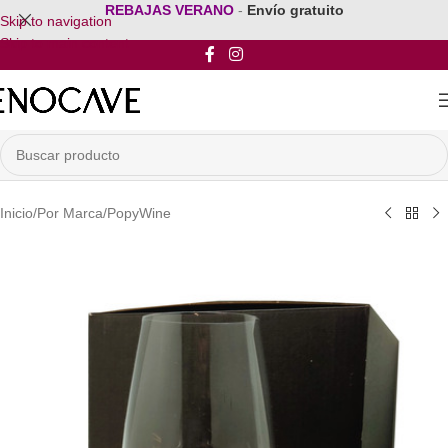
REBAJAS VERANO
-
Envío gratuito
Skip to navigation
Skip to main content
Inicio
/
Por Marca
/
PopyWine