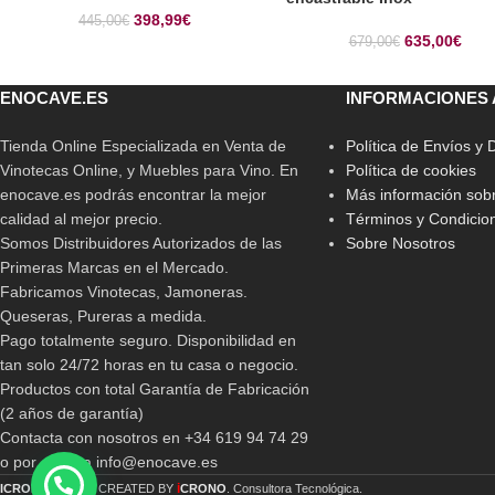
398,99
€
445,00
€
635,00
€
679,00
€
ENOCAVE.ES
INFORMACIONES 
Tienda Online Especializada en Venta de
Política de Envíos y
Vinotecas Online, y Muebles para Vino. En
Política de cookies
enocave.es podrás encontrar la mejor
Más información sobr
calidad al mejor precio.
Términos y Condicio
Somos Distribuidores Autorizados de las
Sobre Nosotros
Primeras Marcas en el Mercado.
Fabricamos Vinotecas, Jamoneras.
Queseras, Pureras a medida.
Pago totalmente seguro. Disponibilidad en
tan solo 24/72 horas en tu casa o negocio.
Productos con total Garantía de Fabricación
(2 años de garantía)
Contacta con nosotros en +34 619 94 74 29
o por email a info@enocave.es
i
ICRONO
2019 CREATED BY
CRONO
. Consultora Tecnológica.