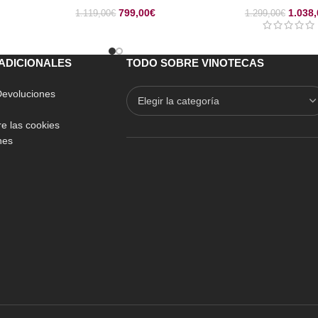
799,00
€
1.038,
1.119,00
€
1.299,00
€
ADICIONALES
TODO SOBRE VINOTECAS
 Devoluciones
e las cookies
nes