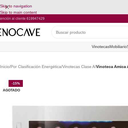
Skip to navigation
Skip to main content
tención al cliente
619947429
Vinotecas
Mobiliario
Inicio
/
Por Clasificación Energética
/
Vinotecas Clase A
/
Vinoteca Amica 
-15%
AGOTADO