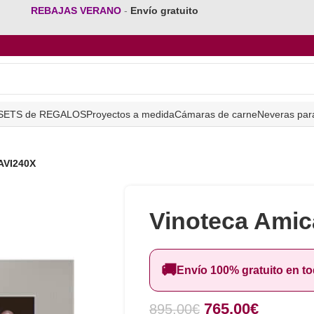
REBAJAS VERANO
-
Envío gratuito
SETS de REGALOS
Proyectos a medida
Cámaras de carne
Neveras par
AVI240X
Vinoteca Amic
🚚
Envío 100% gratuito en t
765,00
€
895,00
€