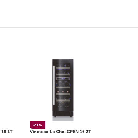
Vinoteca Vicave
-21%
 18 1T
Vinoteca Le Chai CPSN 16 2T
1.37