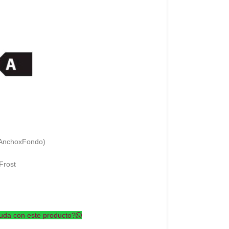
xAnchoxFondo)
Frost
uda con este producto?