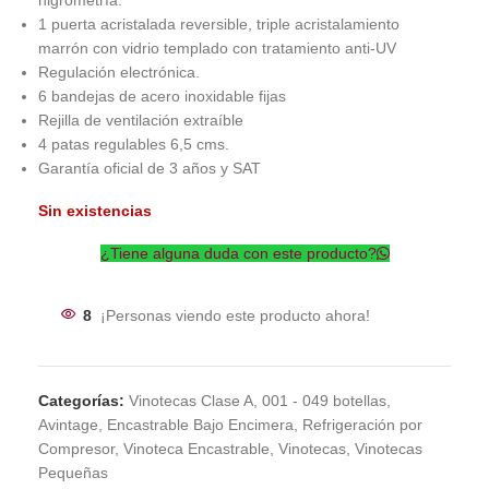
higrometría.
1 puerta acristalada reversible, triple acristalamiento
marrón con vidrio templado con tratamiento anti-UV
Regulación electrónica.
6 bandejas de acero inoxidable fijas
Rejilla de ventilación extraíble
4 patas regulables 6,5 cms.
Garantía oficial de 3 años y SAT
Sin existencias
¿Tiene alguna duda con este producto?
8
¡Personas viendo este producto ahora!
Categorías:
Vinotecas Clase A
,
001 - 049 botellas
,
Avintage
,
Encastrable Bajo Encimera
,
Refrigeración por
Compresor
,
Vinoteca Encastrable
,
Vinotecas
,
Vinotecas
Pequeñas