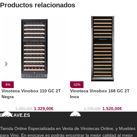
Productos relacionados
-5%
-12%
Vinoteca Vinobox 110 GC 2T
Vinoteca Vinobox 168 GC 2T
Negra
Inox
1.329,00
€
1.520,00
€
1.399,00
€
1.725,00
€
ENOCAVE.ES
Tienda Online Especializada en Venta de Vinotecas Online, y Muebles
para Vino. En enocave.es podrás encontrar la mejor calidad al mejor