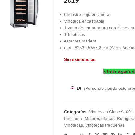
2019
Encastre bajo encimera
Vinoteca encastrable
1 zona de temperatura con clase ene
18 botellas
estantes madera
dim : 82×29,5×57,2 cm (Alto x Ancho
Sin existencias
¿Tiene alguna d
16
¡Personas viendo este pro
Categorías:
Vinotecas Clase A
,
001 
Encimera
,
Mejores ofertas
,
Refriger
Vinotecas
,
Vinotecas Pequeñas