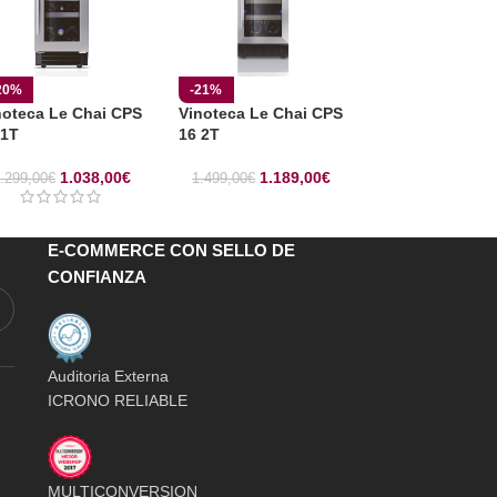
20%
-21%
-21%
noteca Le Chai CPS
Vinoteca Le Chai CPS
Vinoteca Le Ch
 1T
16 2T
48 1T
1.038,00
€
1.189,00
€
1.34
.299,00
€
1.499,00
€
1.699,00
€
E-COMMERCE CON SELLO DE
CONFIANZA
Auditoria Externa
ICRONO RELIABLE
MULTICONVERSION