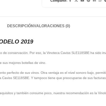
Compartir:
DESCRIPCIÓN
VALORACIONES (0)
ODELO 2019
modo de conservación. Por eso, la Vinoteca Caviss SLE118SBE ha sido i
 sus mejores botellas de vino.
to perfecto de sus vinos. Otra ventaja es el nivel sonoro bajo, permi
teca Caviss SE118SBE. Y tampoco tiene que preocuparse de sus facturas
us requisitos y también consume poco, nuestra recomendación es la Vi