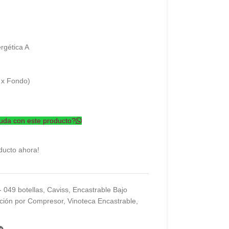
rgética A
 x Fondo)
uda con este producto?
ducto ahora!
- 049 botellas
,
Caviss
,
Encastrable Bajo
ación por Compresor
,
Vinoteca Encastrable
,