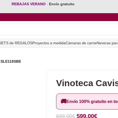
REBAJAS VERANO
-
Envío gratuito
SETS de REGALOS
Proyectos a medida
Cámaras de carne
Neveras par
s SLE118SBE
Vinoteca Cav
🚚
Envío 100% gratuito en t
599,00
€
699,00
€