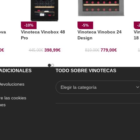
-10%
-5%
-
ova
Vinoteca Vinobox 48
Vinoteca Vinobox 24
Vi
Pro
Design
18
0
€
398,99
€
779,00
€
445,00
€
819,00
€
1
ADICIONALES
TODO SOBRE VINOTECAS
 Devoluciones
e las cookies
nes