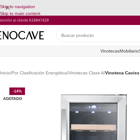
Skip to navigation
Skip to main content
tención al cliente
619947429
Vinotecas
Mobiliario
Inicio
/
Por Clasificación Energética
/
Vinotecas Clase A
/
Vinoteca Cavis
-14%
AGOTADO