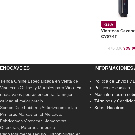
-29%
Vinoteca Cavan
CV07KT
339,0
475,00
€
ENOCAVE.ES
INFORMACIONES 
Tienda Online Especializada en Venta de
Política de Envíos y
Vinotecas Online, y Muebles para Vino. En
Política de cookies
enocave.es podrás encontrar la mejor
Más información sobr
calidad al mejor precio.
Términos y Condicio
Somos Distribuidores Autorizados de las
Sobre Nosotros
Primeras Marcas en el Mercado.
Fabricamos Vinotecas, Jamoneras.
Queseras, Pureras a medida.
Pago totalmente seguro. Disponibilidad en