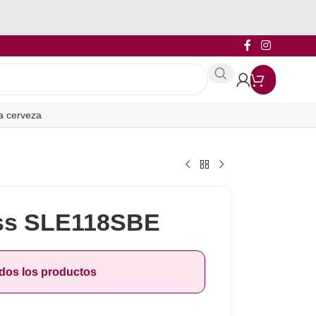
a cerveza
iss SLE118SBE
odos los productos