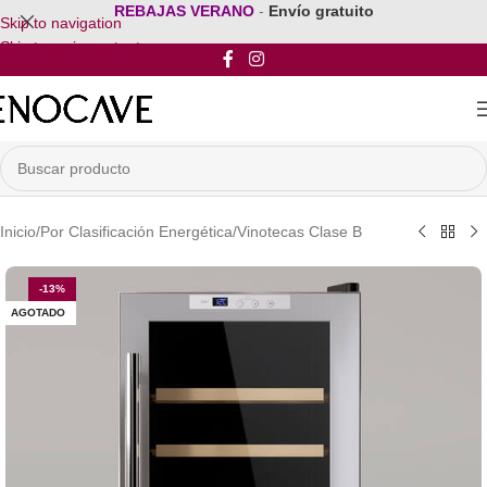
REBAJAS VERANO
-
Envío gratuito
Skip to navigation
Skip to main content
Inicio
/
Por Clasificación Energética
/
Vinotecas Clase B
-13%
AGOTADO