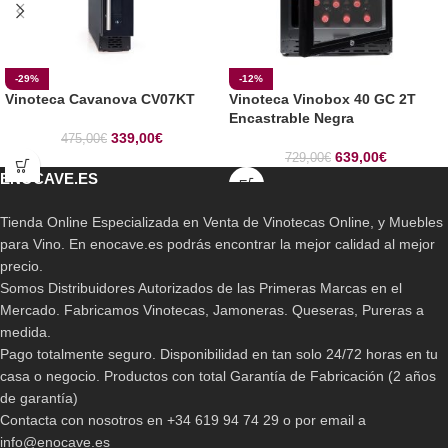
-29%
-12%
Vinoteca Cavanova CV07KT
Vinoteca Vinobox 40 GC 2T
Encastrable Negra
339,00
€
475,00
€
639,00
€
729,00
€
ENOCAVE.ES
Tienda Online Especializada en Venta de Vinotecas Online, y Muebles
para Vino. En enocave.es podrás encontrar la mejor calidad al mejor
precio.
Somos Distribuidores Autorizados de las Primeras Marcas en el
Mercado. Fabricamos Vinotecas, Jamoneras. Queseras, Pureras a
medida.
Pago totalmente seguro. Disponibilidad en tan solo 24/72 horas en tu
casa o negocio. Productos con total Garantía de Fabricación (2 años
de garantía)
Contacta con nosotros en +34 619 94 74 29 o por email a
info@enocave.es