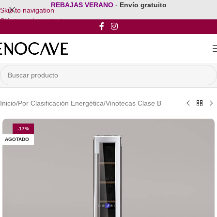
REBAJAS VERANO
-
Envío gratuito
Skip to navigation
Skip to main content
Inicio
/
Por Clasificación Energética
/
Vinotecas Clase B
-17%
AGOTADO