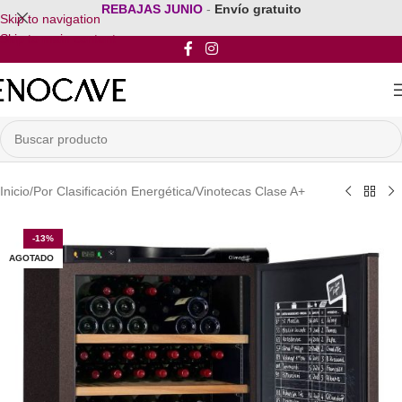
REBAJAS JUNIO
-
Envío gratuito
Skip to navigation
Skip to main content
Inicio
/
Por Clasificación Energética
/
Vinotecas Clase A+
-13%
AGOTADO