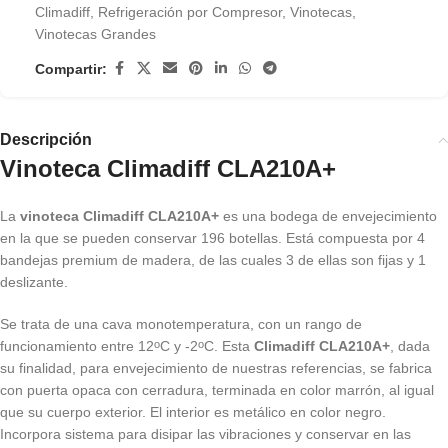
Climadiff
,
Refrigeración por Compresor
,
Vinotecas
,
Vinotecas Grandes
Compartir:
Descripción
Vinoteca Climadiff CLA210A+
La
vinoteca Climadiff CLA210A+
es una bodega de envejecimiento
en la que se pueden conservar 196 botellas. Está compuesta por 4
bandejas premium de madera, de las cuales 3 de ellas son fijas y 1
deslizante.
Se trata de una cava monotemperatura, con un rango de
funcionamiento entre 12
C y -2
C. Esta
Climadiff CLA210A+
, dada
o
o
su finalidad, para envejecimiento de nuestras referencias, se fabrica
con puerta opaca con cerradura, terminada en color marrón, al igual
que su cuerpo exterior. El interior es metálico en color negro.
Incorpora sistema para disipar las vibraciones y conservar en las