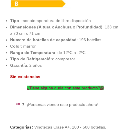
Tipo
: monotemperatura de libre disposición
Dimensiones (Altura x Anchura x Profundidad)
: 133 cm
x 70 cm x 71 cm
Numero de botellas de capacidad
: 196 botellas
Color
: marrón
Rango de Temperatura
: de 12
C a -2
C
o
o
Tipo de Refrigeración
: compresor
Garantía
: 2 años
Sin existencias
¿Tiene alguna duda con este producto?
7
¡Personas viendo este producto ahora!
Categorías:
Vinotecas Clase A+
,
100 - 500 botellas
,