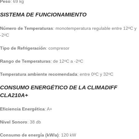
Peso
: 69 kg
SISTEMA DE FUNCIONAMIENTO
Número de Temperaturas
: monotemperatura regulable entre 12
C y
o
-2
C
o
Tipo de Refrigeración
: compresor
Rango de Temperaturas
: de 12
C a -2
C
o
o
Temperatura ambiente recomendada
: entre 0
C y 32
C
o
o
CONSUMO ENERGÉTICO DE LA CLIMADIFF
CLA210A+
Eficiencia Energética
: A+
Nivel Sonoro
: 38 db
Consumo de energía (kW/a)
: 120 kW