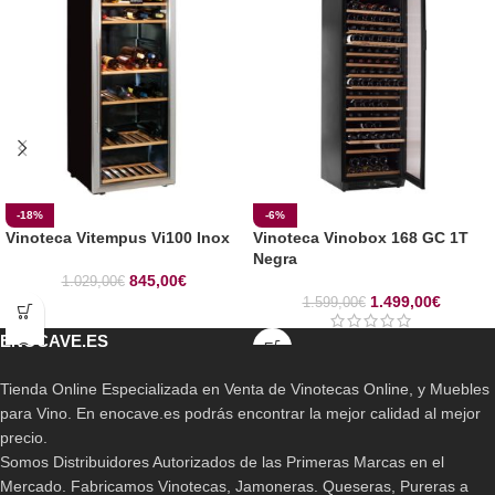
-18%
-6%
Vinoteca Vitempus Vi100 Inox
Vinoteca Vinobox 168 GC 1T
Negra
845,00
€
1.029,00
€
1.499,00
€
1.599,00
€
ENOCAVE.ES
Tienda Online Especializada en Venta de Vinotecas Online, y Muebles
para Vino. En enocave.es podrás encontrar la mejor calidad al mejor
precio.
Somos Distribuidores Autorizados de las Primeras Marcas en el
Mercado. Fabricamos Vinotecas, Jamoneras. Queseras, Pureras a