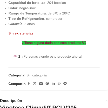
Capacidad de botellas
: 204 botellas
Color
: negro-inox
Rango de Temperatura
: de 5
C a 20
C
o
o
Tipo de Refrigeración
: compresor
Garantía
: 2 años
Sin existencias
¿Tiene alguna duda con este producto?
2
¡Personas viendo este producto ahora!
Categoría:
Sin categoría
Compartir:
Descripción
Vinoteca Climadiff PCLV205