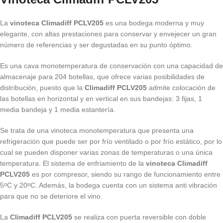
La
vinoteca Climadiff PCLV205
es una bodega moderna y muy
elegante, con altas prestaciones para conservar y envejecer un gran
número de referencias y ser degustadas en su punto óptimo.
Es una cava monotemperatura de conservación con una capacidad de
almacenaje para 204 botellas, que ofrece varias posibilidades de
distribución, puesto que la
Climadiff PCLV205
admite colocación de
las botellas en horizontal y en vertical en sus bandejas: 3 fijas, 1
media bandeja y 1 media estantería.
Se trata de una vinoteca monotemperatura que presenta una
refrigeración que puede ser por frío ventilado o por frío estático, por lo
cual se pueden disponer varias zonas de temperaturas o una única
temperatura. El sistema de enfriamiento de la
vinoteca Climadiff
PCLV205
es por compresor, siendo su rango de funcionamiento entre
5
C y 20
C. Además, la bodega cuenta con un sistema anti vibración
o
o
para que no se deteriore el vino.
La
Climadiff PCLV205
se realiza con puerta reversible con doble