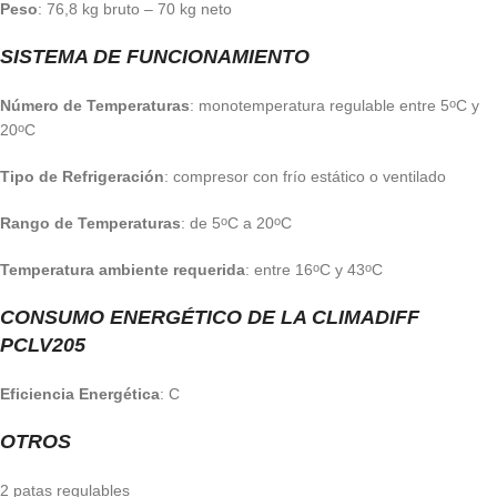
Peso
: 76,8 kg bruto – 70 kg neto
SISTEMA DE FUNCIONAMIENTO
Número de Temperaturas
: monotemperatura regulable entre 5
C y
o
20
C
o
Tipo de Refrigeración
: compresor con frío estático o ventilado
Rango de Temperaturas
: de 5
C a 20
C
o
o
Temperatura ambiente requerida
: entre 16
C y 43
C
o
o
CONSUMO ENERGÉTICO DE LA CLIMADIFF
PCLV205
Eficiencia Energética
: C
OTROS
2 patas regulables