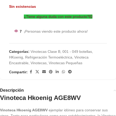
Sin existencias
¿Tiene alguna duda con este producto?
7
¡Personas viendo este producto ahora!
Categorías:
Vinotecas Clase B
,
001 - 049 botellas
,
HKoenig
,
Refrigeración Termoeléctrica
,
Vinoteca
Encastrable
,
Vinotecas
,
Vinotecas Pequeñas
Compartir:
Descripción
Vinoteca Hkoenig AGE8WV
Vinoteca Hkoenig AGE8WV
ejemplar idóneo para conservar sus
vinos. Tanto para particulares como para establecimientos, la Vinoteca