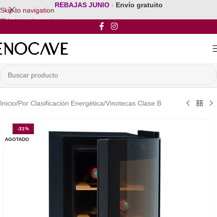
REBAJAS JUNIO
-
Envío gratuito
Skip to navigation
Skip to main content
Inicio
/
Por Clasificación Energética
/
Vinotecas Clase B
-31%
AGOTADO