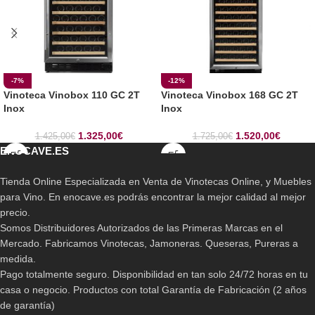
-7%
-12%
Vinoteca Vinobox 110 GC 2T
Vinoteca Vinobox 168 GC 2T
Inox
Inox
1.325,00
€
1.520,00
€
1.425,00
€
1.725,00
€
ENOCAVE.ES
Tienda Online Especializada en Venta de Vinotecas Online, y Muebles
para Vino. En enocave.es podrás encontrar la mejor calidad al mejor
precio.
Somos Distribuidores Autorizados de las Primeras Marcas en el
Mercado. Fabricamos Vinotecas, Jamoneras. Queseras, Pureras a
medida.
Pago totalmente seguro. Disponibilidad en tan solo 24/72 horas en tu
casa o negocio. Productos con total Garantía de Fabricación (2 años
de garantía)