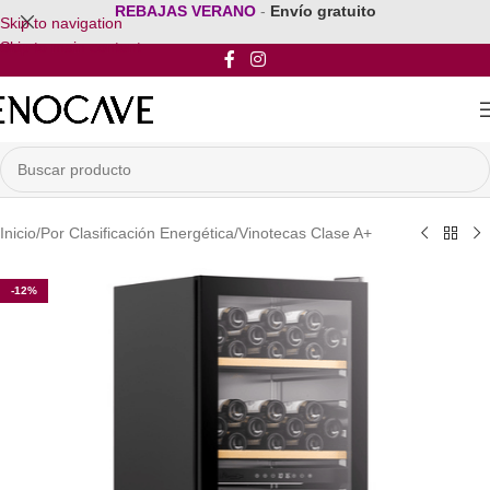
REBAJAS VERANO
-
Envío gratuito
Skip to navigation
Skip to main content
Inicio
/
Por Clasificación Energética
/
Vinotecas Clase A+
-12%