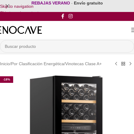
REBAJAS VERANO
-
Envío gratuito
Skip to navigation
Skip to main content
Inicio
/
Por Clasificación Energética
/
Vinotecas Clase A+
-18%