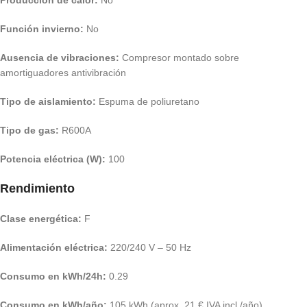
Producción de calor:
No
Función invierno:
No
Ausencia de vibraciones:
Compresor montado sobre
amortiguadores antivibración
Tipo de aislamiento:
Espuma de poliuretano
Tipo de gas:
R600A
Potencia eléctrica (W):
100
Rendimiento
Clase energética:
F
Alimentación eléctrica:
220/240 V – 50 Hz
Consumo en kWh/24h:
0.29
Consumo en kWh/año:
105 kWh (aprox. 21 € IVA incl./año)