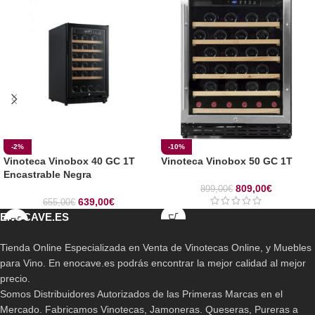
-2%
-10%
Vinoteca Vinobox 40 GC 1T
Vinoteca Vinobox 50 GC 1T
Encastrable Negra
809,00
€
899,00
€
639,00
€
655,00
€
ENOCAVE.ES
Tienda Online Especializada en Venta de Vinotecas Online, y Muebles
para Vino. En enocave.es podrás encontrar la mejor calidad al mejor
precio.
Somos Distribuidores Autorizados de las Primeras Marcas en el
Mercado. Fabricamos Vinotecas, Jamoneras. Queseras, Pureras a