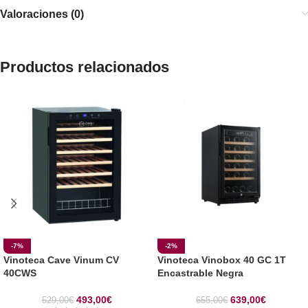
Valoraciones (0)
Productos relacionados
-7%
-2%
Vinoteca Cave Vinum CV
Vinoteca Vinobox 40 GC 1T
40CWS
Encastrable Negra
493,00
€
639,00
€
529,00
€
655,00
€