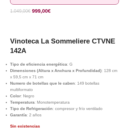
999,00
€
1.049,00
€
Vinoteca La Sommeliere CTVNE
142A
Tipo de eficiencia energética
: G
Dimensiones (Altura x Anchura x Profundidad)
: 128 cm
x 59,5 cm x 71 cm
Numero de botellas que le caben
: 149 botellas
multiformato
Color
: Negro
Temperatura
: Monotemperatura
Tipo de Refrigeración
: compresor y frío ventilado
Garantía
: 2 años
Sin existencias