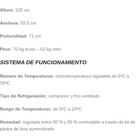
Altura
: 128 cm
Anchura
: 59,5 cm
Profundidad
: 71 cm
Peso
: 70 kg bruto – 62 kg neto
SISTEMA DE FUNCIONAMIENTO
Número de Temperaturas
: monotemperatura regulable de 5
C a
o
20
C
o
Tipo de Refrigeración
: compresor y frío ventilado
Rango de Temperaturas
: de 5
C a 20
C
o
o
Humedad
: regulada entre 50 % y 80 % controlable a través de kit de
piedra de lava suministrado