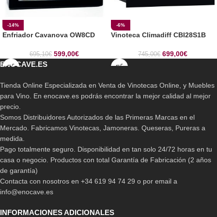
-14%
-6%
Enfriador Cavanova OW8CD
Vinoteca Climadiff CBI28S1B
599,00
€
699,00
€
695,10
€
745,00
€
ENOCAVE.ES
Tienda Online Especializada en Venta de Vinotecas Online, y Muebles
para Vino. En enocave.es podrás encontrar la mejor calidad al mejor
precio.
Somos Distribuidores Autorizados de las Primeras Marcas en el
Mercado. Fabricamos Vinotecas, Jamoneras. Queseras, Pureras a
medida.
Pago totalmente seguro. Disponibilidad en tan solo 24/72 horas en tu
casa o negocio. Productos con total Garantía de Fabricación (2 años
de garantía)
Contacta con nosotros en +34 619 94 74 29 o por email a
info@enocave.es
INFORMACIONES ADICIONALES