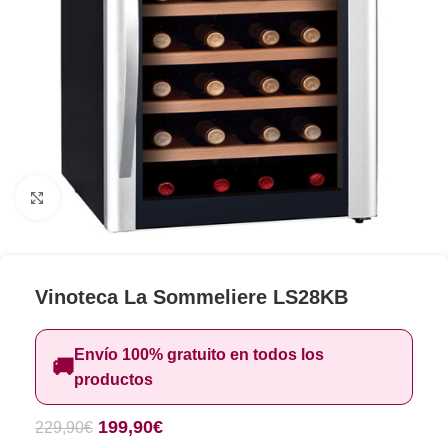
Clic para ampliar
Vinoteca La Sommeliere LS28KB
Envío 100% gratuito en todos los
🚚
productos
199,90
€
229,90
€