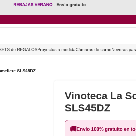
REBAJAS VERANO
-
Envío gratuito
SETS de REGALOS
Proyectos a medida
Cámaras de carne
Neveras par
mmeliere SLS45DZ
Vinoteca La S
SLS45DZ
🚚
Envío 100% gratuito en t