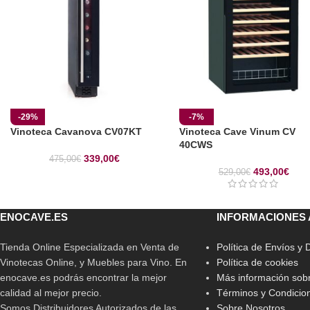
-29%
-7%
Vinoteca Cavanova CV07KT
Vinoteca Cave Vinum CV
40CWS
339,00
€
475,00
€
493,00
€
529,00
€
ENOCAVE.ES
INFORMACIONES 
Tienda Online Especializada en Venta de
Política de Envíos y
Vinotecas Online, y Muebles para Vino. En
Política de cookies
enocave.es podrás encontrar la mejor
Más información sobr
calidad al mejor precio.
Términos y Condicio
Somos Distribuidores Autorizados de las
Sobre Nosotros