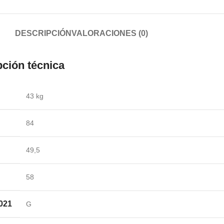
DESCRIPCIÓN
VALORACIONES (0)
ción técnica
43 kg
84
49,5
58
021
G