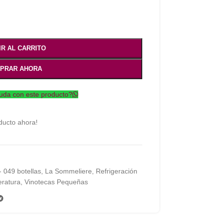
IR AL CARRITO
PRAR AHORA
uda con este producto?
ducto ahora!
- 049 botellas
,
La Sommeliere
,
Refrigeración
eratura
,
Vinotecas Pequeñas