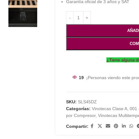
Garantía oficial de 3 años y SAT
AÑAD
COM
¿Tiene alguna d
19
¡Personas viendo este pro
SKU:
SLS45DZ
Categorías:
Vinotecas Clase A
,
001 
por Compresor
,
Vinotecas Multitemp
Compartir: