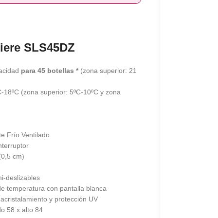
iere SLS45DZ
acidad
para 45 botellas *
(zona superior: 21
-18ºC (zona superior: 5ºC-10ºC y zona
e Frío Ventilado
nterruptor
(0,5 cm)
i-deslizables
e temperatura con pantalla blanca
 acristalamiento y protección UV
o 58 x alto 84