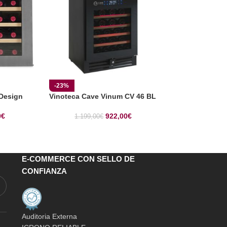
-23%
-20%
 Design
Vinoteca Cave Vinum CV 46 BL
Vinoteca Le Ch
0
€
922,00
€
1.199,00
€
1.299,00
€
E-COMMERCE CON SELLO DE
CONFIANZA
Auditoria Externa