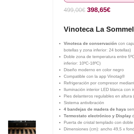
398,65
€
499,00
€
Vinoteca La Sommel
Vinoteca de conservación
con cap
botellas y zona inferior: 24 botellas)
Doble zona de temperatura entre 5ºC
inferior: 10ºC-18ºC)
Diseño moderno en color negro
Compatible con la app Vinotag®
Refrigeración por compresor mediant
Iluminación interior LED blanca con i
Pies delanteros regulables en altura 
Sistema antivibración
4 bandejas de madera de haya
sem
Termostato electrónico y Display
d
Puerta de cristal templado con doble
Dimensiones (cm): ancho 49,5 x fond