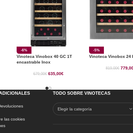
-6%
-5%
Vinoteca Vinobox 40 GC 1T
Vinoteca Vinobox 24
encastrable Inox
779,0
819,00
€
635,00
€
679,00
€
ADICIONALES
TODO SOBRE VINOTECAS
 Devoluciones
e las cookies
nes