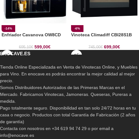
-14%
-6%
Enfriador Cavanova OW8CD
Vinoteca Climadiff CBI28S1B
599,00
€
699,00
€
695,10
€
745,00
€
ENOCAVE.ES
Tienda Online Especializada en Venta de Vinotecas Online, y Muebles
para Vino. En enocave.es podrás encontrar la mejor calidad al mejor
precio.
Somos Distribuidores Autorizados de las Primeras Marcas en el
Mercado. Fabricamos Vinotecas, Jamoneras. Queseras, Pureras a
medida.
Pago totalmente seguro. Disponibilidad en tan solo 24/72 horas en tu
casa o negocio. Productos con total Garantía de Fabricación (2 años
de garantía)
Contacta con nosotros en +34 619 94 74 29 o por email a
info@enocave.es