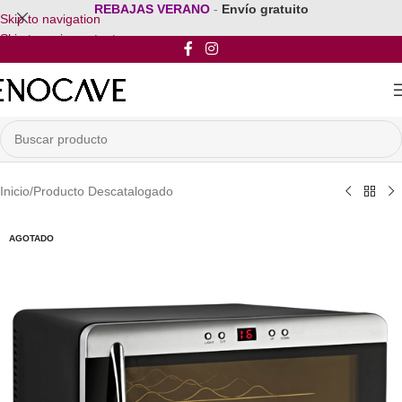
REBAJAS VERANO
-
Envío gratuito
Skip to navigation
Skip to main content
Inicio
/
Producto Descatalogado
AGOTADO