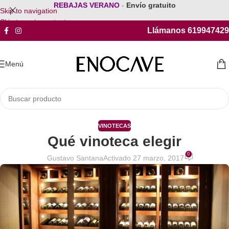
REBAJAS VERANO
-
Envío gratuito
Skip to navigation
Skip to main content
Llámanos 619947429
Menú
VINOTECAS
Qué vinoteca elegir
0
Gustavo Santana
Activado 27 marzo, 2017