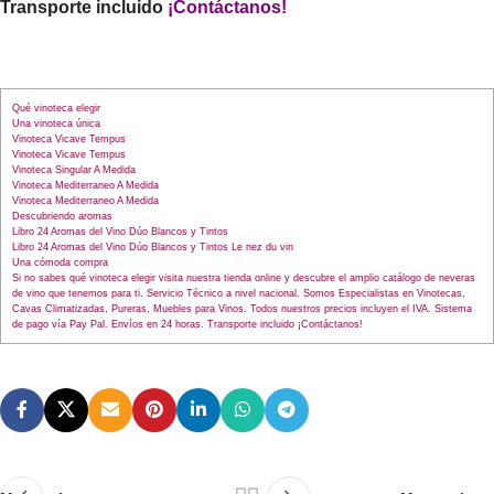
Transporte incluido
¡
Contáctanos
!
Qué vinoteca elegir
Una vinoteca única
Vinoteca Vicave Tempus
Vinoteca Vicave Tempus
Vinoteca Singular A Medida
Vinoteca Mediterraneo A Medida
Vinoteca Mediterraneo A Medida
Descubriendo aromas
Libro 24 Aromas del Vino Dúo Blancos y Tintos
Libro 24 Aromas del Vino Dúo Blancos y Tintos Le nez du vin
Una cómoda compra
Si no sabes qué vinoteca elegir visita nuestra tienda online y descubre el amplio catálogo de neveras
de vino que tenemos para ti. Servicio Técnico a nivel nacional. Somos Especialistas en Vinotecas,
Cavas Climatizadas, Pureras, Muebles para Vinos. Todos nuestros precios incluyen el IVA. Sistema
de pago vía Pay Pal. Envíos en 24 horas. Transporte incluido ¡Contáctanos!