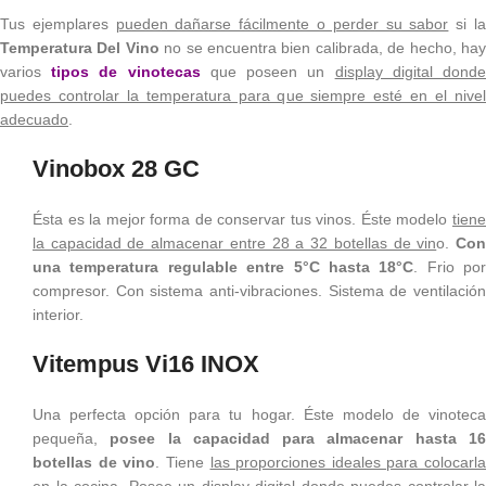
Tus ejemplares
pueden dañarse fácilmente o perder su sabor
si l
Temperatura Del Vino
no se encuentra bien calibrada, de hecho, ha
varios
tipos de vinotecas
que poseen un
display digital dond
puedes controlar la temperatura para que siempre esté en el nivel
adecuado
.
Vinobox 28 GC
Ésta es la mejor forma de conservar tus vinos. Éste modelo
tiene
la capacidad de almacenar entre 28 a 32 botellas de vin
o.
Co
una temperatura regulable
entre 5°C hasta 18°C
. Frio por
compresor. Con sistema anti-vibraciones. Sistema de ventilación
interior.
Vitempus Vi16 INOX
Una perfecta opción para tu hogar. Éste modelo de vinoteca
pequeña,
posee la capacidad para almacenar hasta 1
botellas de vino
. Tiene
las proporciones ideales para colocarla