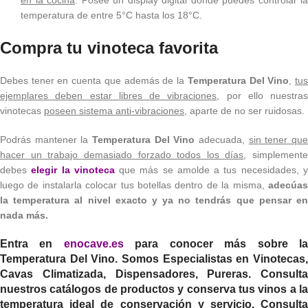
en la cocina
. Posee un display digital donde puedes controlar la
temperatura de entre 5°C hasta los 18°C.
Compra tu vinoteca favorita
Debes tener en cuenta que además de la
Temperatura Del Vino
,
tu
ejemplares deben estar libres de vibraciones
, por ello nuestras
vinotecas
poseen sistema anti-vibraciones
, aparte de no ser ruidosas.
Podrás mantener la
Temperatura Del Vino
adecuada,
sin tener qu
hacer un trabajo demasiado forzado todos los días
, simplemente
debes
elegir la vinoteca
que más se amolde a tus necesidades, 
luego de instalarla colocar tus botellas dentro de la misma,
adecúa
la temperatura al nivel exacto y ya no tendrás que pensar en
nada más.
Entra en
enocave.es
para conocer más sobre l
Temperatura Del Vino
. Somos Especialistas en Vinotecas
Cavas Climatizada, Dispensadores, Pureras. Consulta
nuestros catálogos de productos y conserva tus vinos a la
temperatura ideal de conservación y servicio. Consulta