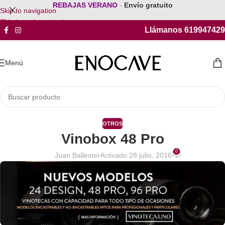
REBAJAS VERANO
-
Envío gratuito
Skip to navigation
Skip to main content
Llámanos 619947429
Menú
OTROS
Vinobox 48 Pro
0
Juan Ballester
Activado 28 julio, 2016