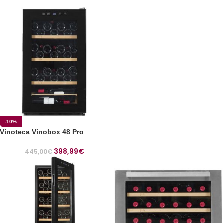
-10%
Vinoteca Vinobox 48 Pro
398,99
€
445,00
€