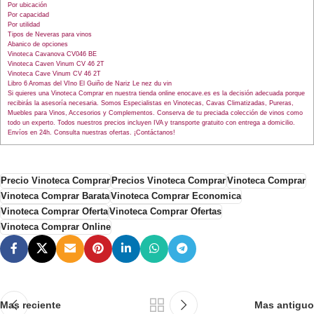
Por ubicación
Por capacidad
Por utilidad
Tipos de Neveras para vinos
Abanico de opciones
Vinoteca Cavanova CV046 BE
Vinoteca Caven Vinum CV 46 2T
Vinoteca Cave Vinum CV 46 2T
Libro 6 Aromas del VIno El Guiño de Nariz Le nez du vin
Si quieres una Vinoteca Comprar en nuestra tienda online enocave.es es la decisión adecuada porque
recibirás la asesoría necesaria. Somos Especialistas en Vinotecas, Cavas Climatizadas, Pureras,
Muebles para Vinos, Accesorios y Complementos. Conserva de tu preciada colección de vinos como
todo un experto. Todos nuestros precios incluyen IVA y transporte gratuito con entrega a domicilio.
Envíos en 24h. Consulta nuestras ofertas. ¡Contáctanos!
Precio Vinoteca Comprar
Precios Vinoteca Comprar
Vinoteca Comprar
Vinoteca Comprar Barata
Vinoteca Comprar Economica
Vinoteca Comprar Oferta
Vinoteca Comprar Ofertas
Vinoteca Comprar Online
Mas reciente
Mas antiguo