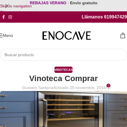
REBAJAS VERANO
-
Envío gratuito
Skip to navigation
Skip to main content
Llámanos 619947429
Menú
VINOTECAS
Vinoteca Comprar
0
Gustavo Santana
Activado 29 noviembre, 2016