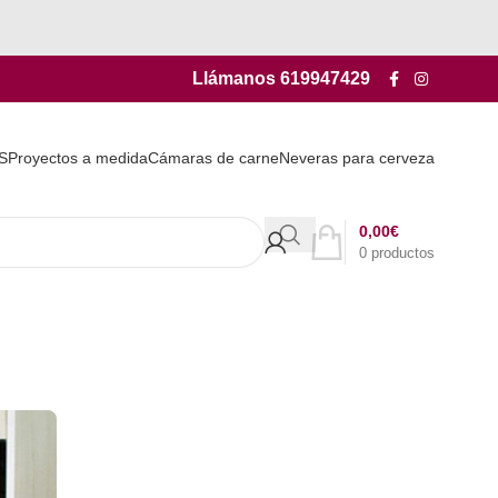
Llámanos
619947429
S
Proyectos a medida
Cámaras de carne
Neveras para cerveza
0,00
€
0
productos