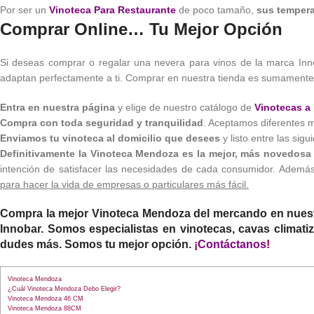
Por ser un
Vinoteca Para Restaurante
de poco tamaño,
sus tempera
Comprar Online… Tu Mejor Opción
Si deseas comprar o regalar una nevera para vinos de la marca Inn
adaptan perfectamente a ti. Comprar en nuestra tienda es sumamente s
Entra en nuestra página
y elige de nuestro catálogo de
Vinotecas a
Compra con toda seguridad y tranquilidad
. Aceptamos diferentes 
Enviamos tu vinoteca al domicilio que desees
y listo entre las sig
Definitivamente la Vinoteca Mendoza es la mejor, más novedosa 
intención de satisfacer las necesidades de cada consumidor. Ademá
para hacer la vida de empresas o particulares más fácil.
Compra la mejor
Vinoteca Mendoza
del mercando en nues
Innobar. Somos especialistas en vinotecas, cavas climati
dudes más. Somos tu mejor opción.
¡
Contáctanos
!
Vinoteca Mendoza
¿Cuál Vinoteca Mendoza Debo Elegir?
Vinoteca Mendoza 46 CM
Vinoteca Mendoza 88CM