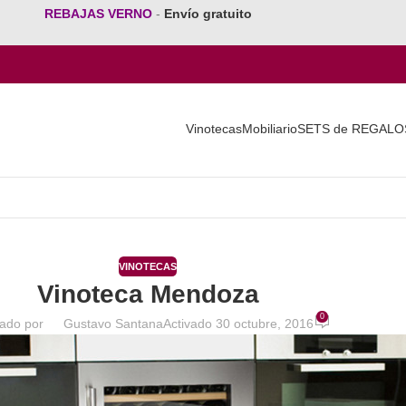
REBAJAS VERNO
-
Envío gratuito
Vinotecas
Mobiliario
SETS de REGALO
VINOTECAS
Vinoteca Mendoza
0
cado por
Gustavo Santana
Activado 30 octubre, 2016