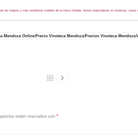
s los mejores y más novedosos modelos de la marca Innobar. Somos especialistas en vinotecas, cavas cli
ca Mendoza Online
Precio Vinoteca Mendoza
Precios Vinoteca Mendoza
*
gatorios están marcados con