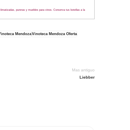
matizadas, pureras y muebles para vinos. Conserva tus botellas a la
Vinoteca Mendoza
Vinoteca Mendoza Oferta
Mas antiguo
Liebber