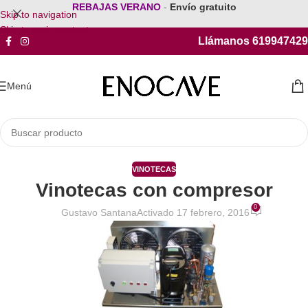
REBAJAS VERANO
-
Envío gratuito
Skip to navigation
Skip to main content
Llámanos 619947429
Menú
VINOTECAS
Vinotecas con compresor
0
Gustavo Santana
Activado 17 febrero, 2016