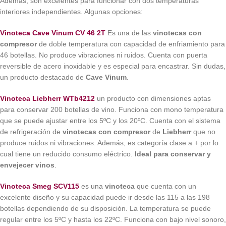
Además, son excelentes para funcionar con dos temperaturas
interiores independientes. Algunas opciones:
Vinoteca Cave Vinum CV 46 2T
Es una de las
vinotecas con
compresor
de doble temperatura con capacidad de enfriamiento para
46 botellas. No produce vibraciones ni ruidos. Cuenta con puerta
reversible de acero inoxidable y es especial para encastrar. Sin dudas,
un producto destacado de
Cave Vinum
.
Vinoteca Liebherr WTb4212
un producto con dimensiones aptas
para conservar 200 botellas de vino. Funciona con mono temperatura
que se puede ajustar entre los 5ºC y los 20ºC. Cuenta con el sistema
de refrigeración de
vinotecas con compresor
de
Liebherr
que no
produce ruidos ni vibraciones. Además, es categoría clase a + por lo
cual tiene un reducido consumo eléctrico.
Ideal para conservar y
envejecer vinos
.
Vinoteca Smeg SCV115
es una
vinoteca
que cuenta con un
excelente diseño y su capacidad puede ir desde las 115 a las 198
botellas dependiendo de su disposición. La temperatura se puede
regular entre los 5ºC y hasta los 22ºC. Funciona con bajo nivel sonoro,