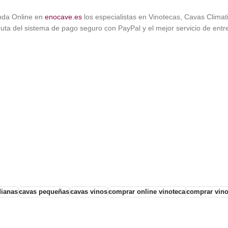
enda Online en
enocave.es
los especialistas en Vinotecas, Cavas Clima
uta del sistema de pago seguro con PayPal y el mejor servicio de entre
ianas
cavas pequeñas
cavas vinos
comprar online vinoteca
comprar vino