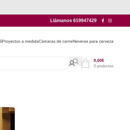
Llámanos
619947429
S
Proyectos a medida
Cámaras de carne
Neveras para cerveza
0,00
€
0
productos