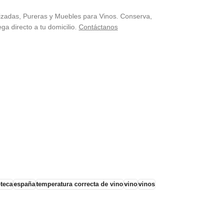
tizadas, Pureras y Muebles para Vinos. Conserva,
ga directo a tu domicilio.
Contáctanos
teca
españa
temperatura correcta de vino
vino
vinos