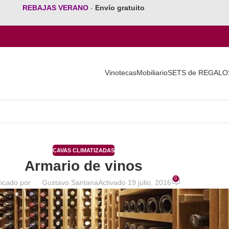
REBAJAS VERANO
-
Envío gratuito
Vinotecas
Mobiliario
SETS de REGALO
CAVAS CLIMATIZADAS
Armario de vinos
0
icado por
Gustavo Santana
Activado 19 julio, 2016