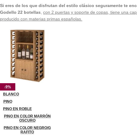
Si eres de los que disfrutan del estilo clásico seguramente te e
Godello 22 botellas
,
con 2 puertas y soporte de copas, tiene una c
producido con materias primas españolas.
-9%
BLANCO
PINO
PINO EN ROBLE
PINO EN COLOR MARRÓN
OSCURO
PINO EN COLOR NEGRO/G
RAFITO