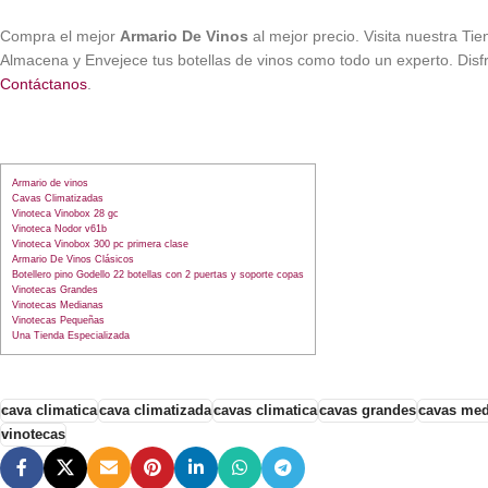
Compra el mejor
Armario De Vinos
al mejor precio. Visita nuestra Ti
Almacena y Envejece tus botellas de vinos como todo un experto. Disfr
Contáctanos
.
Armario de vinos
Cavas Climatizadas
Vinoteca Vinobox 28 gc
Vinoteca Nodor v61b
Vinoteca Vinobox 300 pc primera clase
Armario De Vinos Clásicos
Botellero pino Godello 22 botellas con 2 puertas y soporte copas
Vinotecas Grandes
Vinotecas Medianas
Vinotecas Pequeñas
Una Tienda Especializada
cava climatica
cava climatizada
cavas climatica
cavas grandes
cavas med
vinotecas