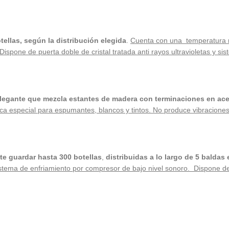
ellas, según la distribución elegida
.
Cuenta con una temperatura r
pone de puerta doble de cristal tratada anti rayos ultravioletas y sis
legante que mezcla estantes de madera con terminaciones en acer
a especial para espumantes, blancos y tintos. No produce vibraciones 
e guardar hasta 300 botellas
,
distribuidas a lo largo de 5 baldas
tema de enfriamiento por compresor de bajo nivel sonoro. Dispone de fi