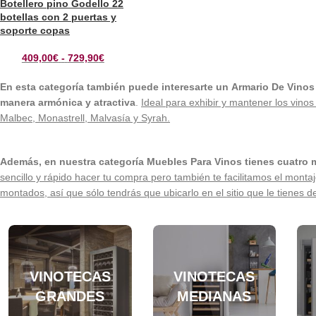
Botellero pino Godello 22
botellas con 2 puertas y
soporte copas
409,00
€
-
729,90
€
En esta categoría también puede interesarte un Armario De Vinos
manera armónica y atractiva
.
Ideal para exhibir y mantener los vino
Malbec, Monastrell, Malvasía y Syrah.
Además, en nuestra categoría Muebles Para Vinos tienes cuatro m
sencillo y rápido hacer tu compra pero también te facilitamos el mo
montados, así que sólo tendrás que ubicarlo en el sitio que le tienes d
VINOTECAS
VINOTECAS
GRANDES
MEDIANAS