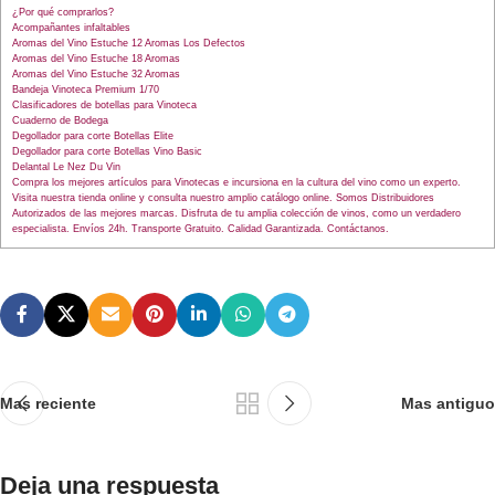
¿Por qué comprarlos?
Acompañantes infaltables
Aromas del Vino Estuche 12 Aromas Los Defectos
Aromas del Vino Estuche 18 Aromas
Aromas del Vino Estuche 32 Aromas
Bandeja Vinoteca Premium 1/70
Clasificadores de botellas para Vinoteca
Cuaderno de Bodega
Degollador para corte Botellas Elite
Degollador para corte Botellas Vino Basic
Delantal Le Nez Du Vin
Compra los mejores artículos para Vinotecas e incursiona en la cultura del vino como un experto.
Visita nuestra tienda online y consulta nuestro amplio catálogo online. Somos Distribuidores
Autorizados de las mejores marcas. Disfruta de tu amplia colección de vinos, como un verdadero
especialista. Envíos 24h. Transporte Gratuito. Calidad Garantizada. Contáctanos.
Mas reciente
Mas antiguo
Deja una respuesta