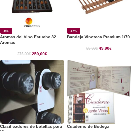
-9%
-17%
Aromas del Vino Estuche 32
Bandeja Vinoteca Premium 1/70
Aromas
49,90
€
59,90
€
250,00
€
275,00
€
Clasificadores de botellas para
Cuaderno de Bodega