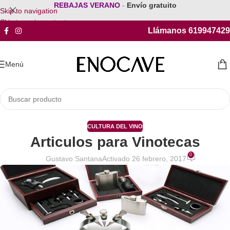
REBAJAS VERANO
-
Envío gratuito
Skip to navigation
Skip to main content
Llámanos 619947429
Menú
CULTURA DEL VINO
Articulos para Vinotecas
0
Gustavo Santana
Activado 26 febrero, 2017