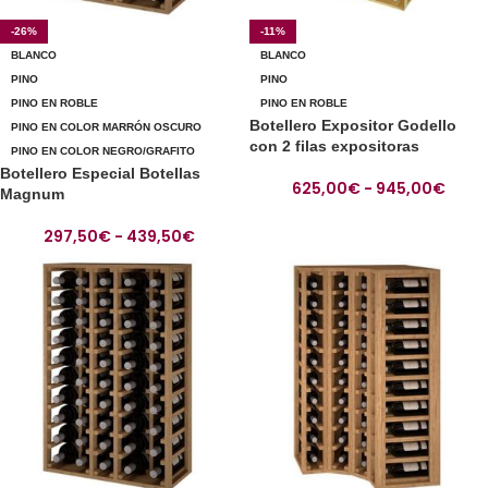
-26%
-11%
BLANCO
BLANCO
PINO
PINO
PINO EN ROBLE
PINO EN ROBLE
Botellero Expositor Godello
PINO EN COLOR MARRÓN OSCURO
con 2 filas expositoras
PINO EN COLOR NEGRO/GRAFITO
Botellero Especial Botellas
625,00
€
-
945,00
€
Magnum
297,50
€
-
439,50
€