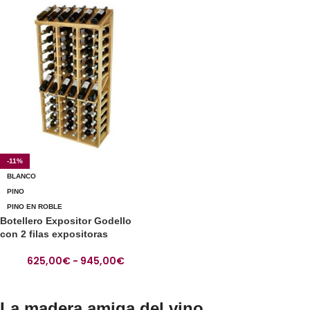
-11%
BLANCO
PINO
PINO EN ROBLE
Botellero Expositor Godello
con 2 filas expositoras
625,00
€
-
945,00
€
La madera amiga del vino