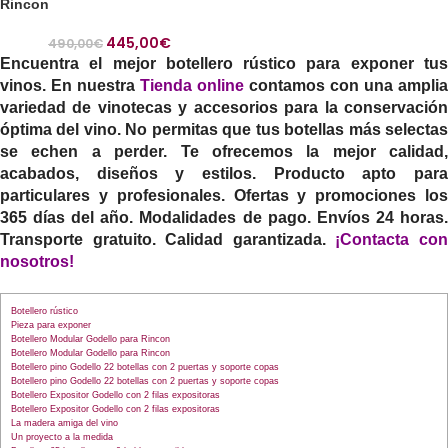
Rincon
445,00
€
490,00
€
Encuentra el mejor botellero rústico para exponer tus
vinos. En nuestra
Tienda online
contamos con una amplia
variedad de vinotecas y accesorios para la conservación
óptima del vino. No permitas que tus botellas más selectas
se echen a perder. Te ofrecemos la mejor calidad,
acabados, diseños y estilos. Producto apto para
particulares y profesionales. Ofertas y promociones los
365 días del año. Modalidades de pago. Envíos 24 horas.
Transporte gratuito. Calidad garantizada.
¡
Contacta co
nosotros
!
Botellero rústico
Pieza para exponer
Botellero Modular Godello para Rincon
Botellero Modular Godello para Rincon
Botellero pino Godello 22 botellas con 2 puertas y soporte copas
Botellero pino Godello 22 botellas con 2 puertas y soporte copas
Botellero Expositor Godello con 2 filas expositoras
Botellero Expositor Godello con 2 filas expositoras
La madera amiga del vino
Un proyecto a la medida