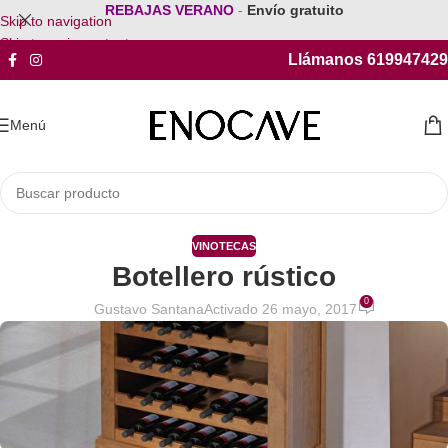
REBAJAS VERANO
-
Envío gratuito
Skip to navigation
Skip to main content
Llámanos 619947429
Menú
VINOTECAS
Botellero rústico
0
Gustavo Santana
Activado 26 mayo, 2017