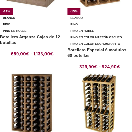
-12%
-15%
BLANCO
BLANCO
PINO
PINO
PINO EN ROBLE
PINO EN ROBLE
Botellero Arganza Cajas de 12
PINO EN COLOR MARRÓN OSCURO
botellas
PINO EN COLOR NEGRO/GRAFITO
Botellero Especial 6 modulos
689,00
€
-
1.135,00
€
60 botellas
329,90
€
-
524,90
€