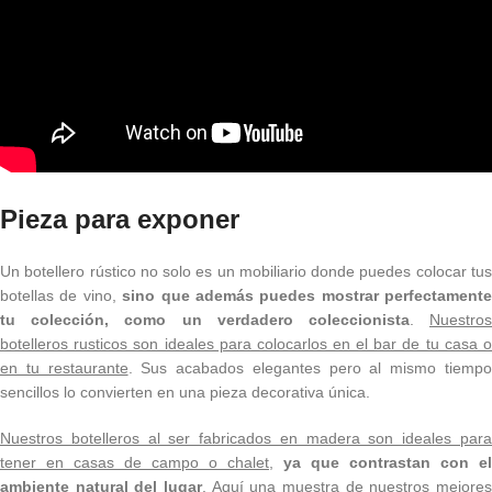
Pieza para exponer
Un botellero rústico no solo es un mobiliario donde puedes colocar tus
botellas de vino,
sino que además puedes mostrar perfectamente
tu colección, como un verdadero coleccionista
.
Nuestro
botelleros rusticos son ideales para colocarlos en el bar de tu casa o
en tu restaurante
. Sus acabados elegantes pero al mismo tiemp
sencillos lo convierten en una pieza decorativa única.
Nuestros botelleros al ser fabricados en madera son ideales para
tener en casas de campo o chalet,
ya que contrastan con el
ambiente natural del lugar
. Aquí una muestra de nuestros mejores