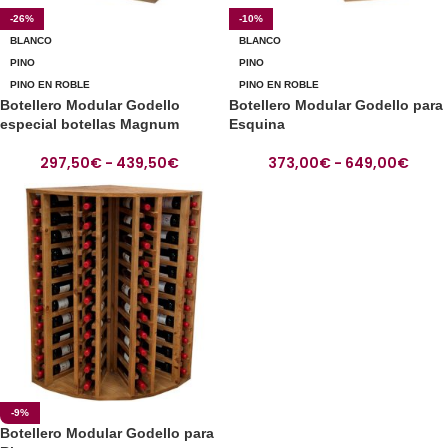
-26%
-10%
BLANCO
BLANCO
PINO
PINO
PINO EN ROBLE
PINO EN ROBLE
Botellero Modular Godello
Botellero Modular Godello para
especial botellas Magnum
Esquina
297,50
€
-
439,50
€
373,00
€
-
649,00
€
-9%
Botellero Modular Godello para