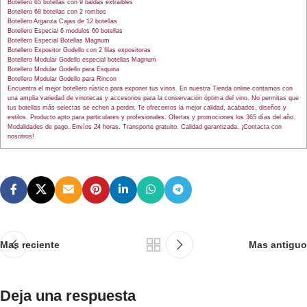
Botellero 65 botellas con 9 baldas extraibles
Botellero 68 botellas con 2 rombos
Botellero Arganza Cajas de 12 botellas
Botellero Especial 6 modulos 60 botellas
Botellero Especial Botellas Magnum
Botellero Expositor Godello con 2 filas expositoras
Botellero Modular Godello especial botellas Magnum
Botellero Modular Godello para Esquina
Botellero Modular Godello para Rincon
Encuentra el mejor botellero rústico para exponer tus vinos. En nuestra Tienda online contamos con
una amplia variedad de vinotecas y accesorios para la conservación óptima del vino. No permitas que
tus botellas más selectas se echen a perder. Te ofrecemos la mejor calidad, acabados, diseños y
estilos. Producto apto para particulares y profesionales. Ofertas y promociones los 365 días del año.
Modalidades de pago. Envíos 24 horas. Transporte gratuito. Calidad garantizada. ¡Contacta con
nosotros!
Mas reciente
Mas antiguo
Deja una respuesta