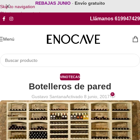
REBAJAS JUNIO
-
Envío gratuito
Skip to navigation
Skip to main content
Llámanos 619947429
Menú
VINOTECAS
Botelleros de pared
0
Gustavo Santana
Activado 8 junio, 2017