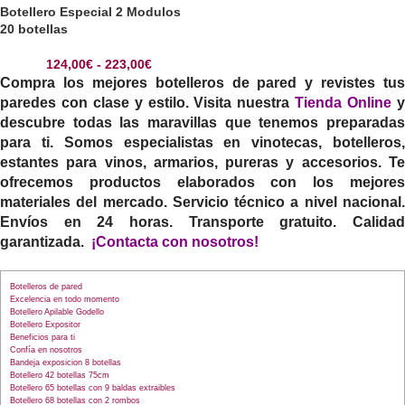
Botellero Especial 2 Modulos
20 botellas
124,00
€
-
223,00
€
Compra los mejores botelleros de pared y revistes tus
paredes con clase y estilo. Visita nuestra
Tienda Online
descubre todas las maravillas que tenemos preparadas
para ti. Somos especialistas en vinotecas, botelleros,
estantes para vinos, armarios, pureras y accesorios. Te
ofrecemos productos elaborados con los mejores
materiales del mercado. Servicio técnico a nivel nacional.
Envíos en 24 horas. Transporte gratuito. Calidad
garantizada.
¡Contacta con nosotros!
Botelleros de pared
Excelencia en todo momento
Botellero Apilable Godello
Botellero Expositor
Beneficios para ti
Confía en nosotros
Bandeja exposicion 8 botellas
Botellero 42 botellas 75cm
Botellero 65 botellas con 9 baldas extraibles
Botellero 68 botellas con 2 rombos