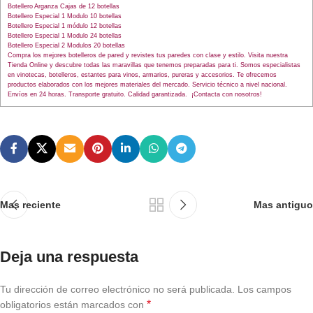
Botellero Arganza Cajas de 12 botellas
Botellero Especial 1 Modulo 10 botellas
Botellero Especial 1 módulo 12 botellas
Botellero Especial 1 Modulo 24 botellas
Botellero Especial 2 Modulos 20 botellas
Compra los mejores botelleros de pared y revistes tus paredes con clase y estilo. Visita nuestra
Tienda Online y descubre todas las maravillas que tenemos preparadas para ti. Somos especialistas
en vinotecas, botelleros, estantes para vinos, armarios, pureras y accesorios. Te ofrecemos
productos elaborados con los mejores materiales del mercado. Servicio técnico a nivel nacional.
Envíos en 24 horas. Transporte gratuito. Calidad garantizada. ¡Contacta con nosotros!
Mas reciente
Mas antiguo
Deja una respuesta
Tu dirección de correo electrónico no será publicada.
Los campos
*
obligatorios están marcados con