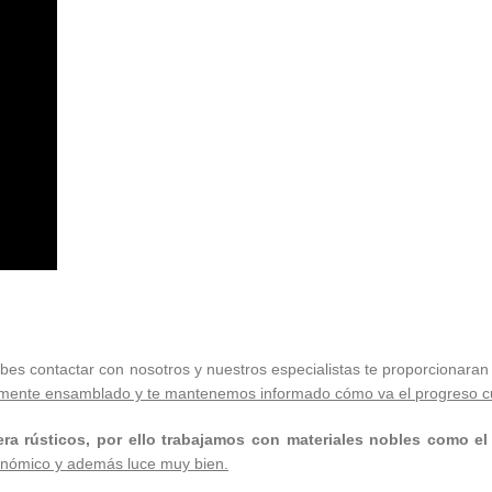
ebes contactar con nosotros y nuestros especialistas te proporcionaran
amente ensamblado y te mantenemos informado cómo va el progreso c
era rústicos, por ello trabajamos con materiales nobles como el
conómico y además luce muy bien.