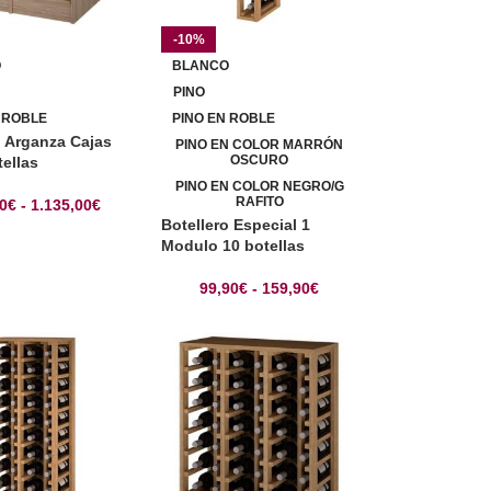
-10%
O
BLANCO
PINO
 ROBLE
PINO EN ROBLE
o Arganza Cajas
PINO EN COLOR MARRÓN
OSCURO
tellas
PINO EN COLOR NEGRO/G
RAFITO
00
€
-
1.135,00
€
Botellero Especial 1
Modulo 10 botellas
99,90
€
-
159,90
€