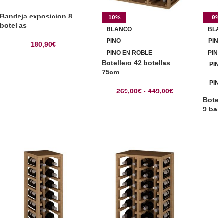
Bandeja exposicion 8
-10%
-9
botellas
BLANCO
BL
PINO
PI
180,90
€
PINO EN ROBLE
PI
Botellero 42 botellas
PI
75cm
PI
269,00
€
-
449,00
€
Bote
9 ba