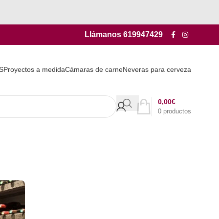
Llámanos
619947429
S
Proyectos a medida
Cámaras de carne
Neveras para cerveza
0,00
€
0
productos