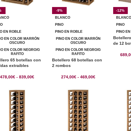
%
-9%
-12%
ANCO
BLANCO
BLANC
NO
PINO
PINO
NO EN ROBLE
PINO EN ROBLE
PINO EN
Boteller
NO EN COLOR MARRÓN
PINO EN COLOR MARRÓN
OSCURO
OSCURO
de 12 bo
NO EN COLOR NEGRO/G
PINO EN COLOR NEGRO/G
RAFITO
RAFITO
689,
llero 65 botellas con
Botellero 68 botellas con
ldas extraibles
2 rombos
478,00
€
-
839,00
€
274,00
€
-
469,00
€