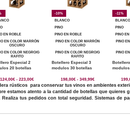
%
-10%
-11%
ANCO
BLANCO
BLANC
NO
PINO
PINO
NO EN ROBLE
PINO EN ROBLE
PINO EN
NO EN COLOR MARRÓN
PINO EN COLOR MARRÓN
PINO E
OSCURO
OSCURO
NO EN COLOR NEGRO/G
PINO EN COLOR NEGRO/G
PINO E
RAFITO
RAFITO
llero Especial 2
Botellero Especial 3
Botellero
los 20 botellas
modulos 30 botellas
modulos 
124,00
€
-
223,00
€
198,00
€
-
349,99
€
199,
dera rústicos
para conservar tus vinos en ambientes exteri
re estamos atento a la cantidad de botellas que quieres 
Realiza tus pedidos con total seguridad. Sistemas de pag