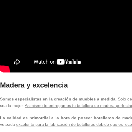
Madera y excelencia
Somos especialistas en la creación de muebles a medida
. Solo d
sea la mejor.
Asimismo te entregamos tu botellero de madera perfect
La calidad es primordial a la hora de poseer botelleros de mad
veteada
excelente para la fabricación de botelleros debido que es e