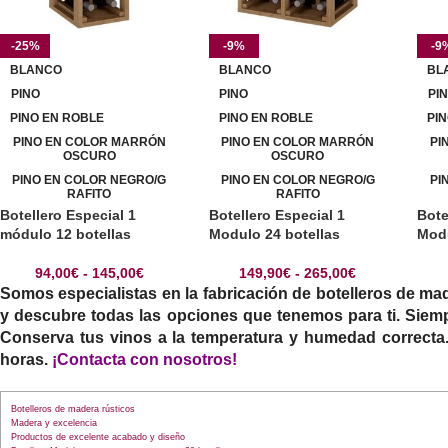
-25%
-9%
-9
BLANCO
BLANCO
BL
PINO
PINO
PI
PINO EN ROBLE
PINO EN ROBLE
PI
PINO EN COLOR MARRÓN
PINO EN COLOR MARRÓN
PI
OSCURO
OSCURO
PINO EN COLOR NEGRO/G
PINO EN COLOR NEGRO/G
PI
RAFITO
RAFITO
Botellero Especial 1
Botellero Especial 1
Bote
módulo 12 botellas
Modulo 24 botellas
Modu
94,00
€
-
145,00
€
149,90
€
-
265,00
€
Somos especialistas en la fabricación de
botelleros de ma
y descubre todas las opciones que tenemos para ti. Siemp
Conserva tus vinos a la temperatura y humedad correcta. 
horas.
¡Contacta con nosotros!
Botelleros de madera rústicos
Madera y excelencia
Productos de excelente acabado y diseño