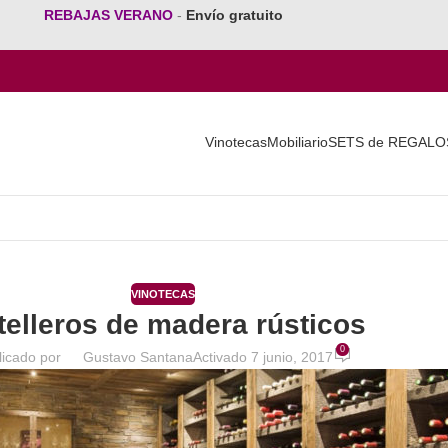
REBAJAS VERANO
-
Envío gratuito
Vinotecas
Mobiliario
SETS de REGALO
VINOTECAS
telleros de madera rústicos
0
licado por
Gustavo Santana
Activado 7 junio, 2017