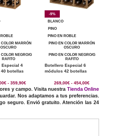
-9%
O
BLANCO
PINO
 ROBLE
PINO EN ROBLE
N COLOR MARRÓN
PINO EN COLOR MARRÓN
OSCURO
OSCURO
N COLOR NEGRO/G
PINO EN COLOR NEGRO/G
RAFITO
RAFITO
 Especial 4
Botellero Especial 6
40 botellas
módulos 42 botellas
00
€
-
359,90
€
269,00
€
-
454,00
€
ores y campo. Visita nuestra
Tienda Online
guardar. Nos adaptamos a tus preferencias.
o seguro. Envió gratuito. Atención las 24