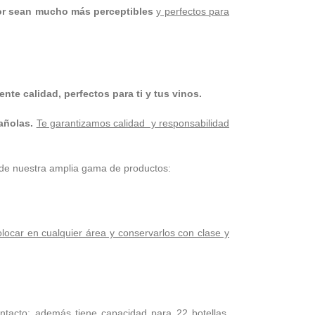
or sean mucho más perceptibles
y perfectos para
nte calidad, perfectos para ti y tus vinos.
añolas.
Te garantizamos calidad y responsabilidad
 de nuestra amplia gama de productos:
locar en cualquier área y conservarlos con clase y
intacto;
además tiene capacidad para 22 botellas,