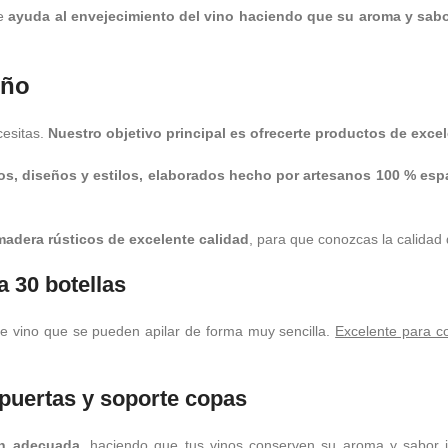
e
ayuda al envejecimiento del vino haciendo que su aroma y sab
eño
cesitas.
Nuestro objetivo principal es ofrecerte productos de excele
s, diseños y estilos, elaborados hecho por artesanos 100 % esp
adera rústicos de excelente calidad
, para que conozcas la calidad
a 30 botellas
e vino que se pueden apilar de forma muy sencilla.
Excelente para co
 puertas y soporte copas
ón adecuada
, haciendo que tus vinos conserven su aroma y sabor 